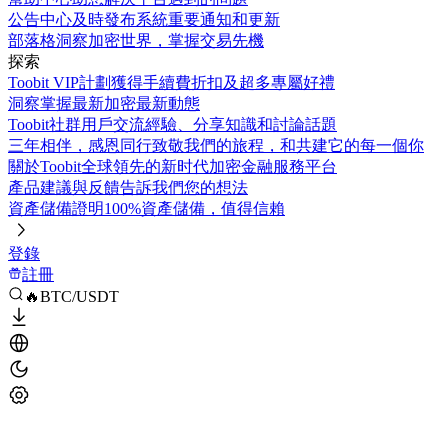
公告中心
及時發布系統重要通知和更新
部落格
洞察加密世界，掌握交易先機
探索
Toobit VIP計劃
獲得手續費折扣及超多專屬好禮
洞察
掌握最新加密最新動態
Toobit社群
用戶交流經驗、分享知識和討論話題
三年相伴，感恩同行
致敬我們的旅程，和共建它的每一個你
關於Toobit
全球領先的新时代加密金融服務平台
產品建議與反饋
告訴我們您的想法
資產儲備證明
100%資產儲備，值得信賴
登錄
註冊
🔥BTC/USDT