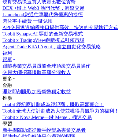
現貨交易
快速買入或賣出數位貨幣
DEX +
鏈上 Web3 熱門代幣，輕鬆交易
Launchpad
您通往專屬代幣優惠的捷徑
閃兌
零手續費 一鍵兌換
API交易
透過編程接口提供高效、快速的交易執行方式
Toobit Synapse
AI 驅動的全新交易模式
Toobit x TradingView
嶄新模式引領市場
Agent Trade Kit
AI Agent，建立自動化交易策略
福利
跟單
跟隨專業交易員
跟隨全球頂級交易員操作
交易大師招募
賺取高額分潤收入
更多
金融
理財
即刻賺取加密貨幣穩定收益
推廣
Toobit 經紀商計劃
成為經紀商，賺取高額佣金！
Toobit 全球大使計劃
成為大使並獲得具競爭力的福利！
Toobit x Nova.Meme
一鍵 Meme，極速交易
學習
新手學院
助您從新手蛻變為專業交易者
幫助中心
助您解決平台遇到的問題