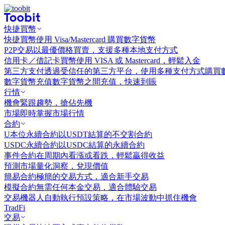
快捷買幣
快捷買幣
使用 Visa/Mastercard 購買數字貨幣
P2P交易
以最優價格買賣，支援多種本地支付方式
信用卡／借記卡買幣
使用 VISA 或 Mastercard，輕鬆入金
第三方支付
透過受信任的第三方平台，使用多種支付方式購買
數字貨幣充值
數字貨幣之間充值，快速到賬
行情
機會
緊跟趨勢，搶佔先機
市場
即時掌握市場行情
合約
U本位永續合約
以USDT結算的不交割合約
USDC永續合約
以USDC結算的永續合約
事件合約
在周期內看漲或看跌，輕鬆贏得收益
預測市場
量化洞察，兌現價值
簡易合約
極簡的交易方式，適合新手交易
模擬合約
無需任何本金交易，適合體驗交易
交易機器人
自動執行預設策略，在市場波動中抓住機會
TradFi
交易