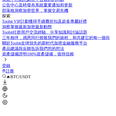
公告中心
及時發布系統重要通知和更新
部落格
洞察加密世界，掌握交易先機
探索
Toobit VIP計劃
獲得手續費折扣及超多專屬好禮
洞察
掌握最新加密最新動態
Toobit社群
用戶交流經驗、分享知識和討論話題
三年相伴，感恩同行
致敬我們的旅程，和共建它的每一個你
關於Toobit
全球領先的新时代加密金融服務平台
產品建議與反饋
告訴我們您的想法
資產儲備證明
100%資產儲備，值得信賴
登錄
註冊
🔥BTC/USDT