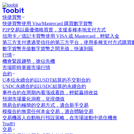
快捷買幣
快捷買幣
使用 Visa/Mastercard 購買數字貨幣
P2P交易
以最優價格買賣，支援多種本地支付方式
信用卡／借記卡買幣
使用 VISA 或 Mastercard，輕鬆入金
第三方支付
透過受信任的第三方平台，使用多種支付方式購買
數字貨幣充值
數字貨幣之間充值，快速到賬
行情
機會
緊跟趨勢，搶佔先機
市場
即時掌握市場行情
合約
U本位永續合約
以USDT結算的不交割合約
USDC永續合約
以USDC結算的永續合約
事件合約
在周期內看漲或看跌，輕鬆贏得收益
預測市場
量化洞察，兌現價值
簡易合約
極簡的交易方式，適合新手交易
模擬合約
無需任何本金交易，適合體驗交易
交易機器人
自動執行預設策略，在市場波動中抓住機會
TradFi
交易