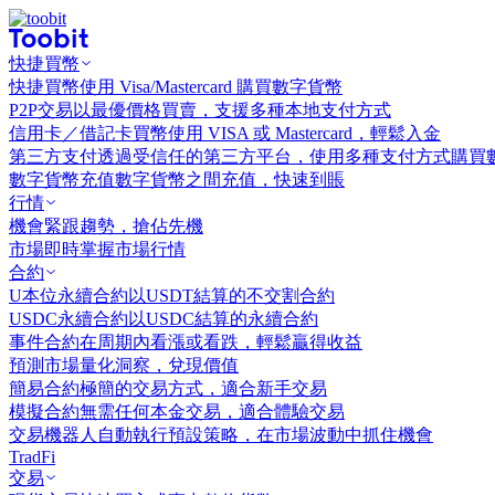
快捷買幣
快捷買幣
使用 Visa/Mastercard 購買數字貨幣
P2P交易
以最優價格買賣，支援多種本地支付方式
信用卡／借記卡買幣
使用 VISA 或 Mastercard，輕鬆入金
第三方支付
透過受信任的第三方平台，使用多種支付方式購買
數字貨幣充值
數字貨幣之間充值，快速到賬
行情
機會
緊跟趨勢，搶佔先機
市場
即時掌握市場行情
合約
U本位永續合約
以USDT結算的不交割合約
USDC永續合約
以USDC結算的永續合約
事件合約
在周期內看漲或看跌，輕鬆贏得收益
預測市場
量化洞察，兌現價值
簡易合約
極簡的交易方式，適合新手交易
模擬合約
無需任何本金交易，適合體驗交易
交易機器人
自動執行預設策略，在市場波動中抓住機會
TradFi
交易