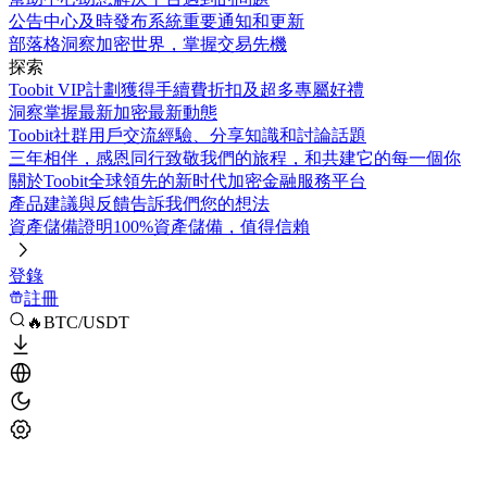
公告中心
及時發布系統重要通知和更新
部落格
洞察加密世界，掌握交易先機
探索
Toobit VIP計劃
獲得手續費折扣及超多專屬好禮
洞察
掌握最新加密最新動態
Toobit社群
用戶交流經驗、分享知識和討論話題
三年相伴，感恩同行
致敬我們的旅程，和共建它的每一個你
關於Toobit
全球領先的新时代加密金融服務平台
產品建議與反饋
告訴我們您的想法
資產儲備證明
100%資產儲備，值得信賴
登錄
註冊
🔥BTC/USDT