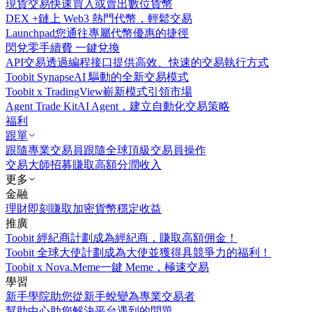
現貨交易
快速買入或賣出數位貨幣
DEX +
鏈上 Web3 熱門代幣，輕鬆交易
Launchpad
您通往專屬代幣優惠的捷徑
閃兌
零手續費 一鍵兌換
API交易
透過編程接口提供高效、快速的交易執行方式
Toobit Synapse
AI 驅動的全新交易模式
Toobit x TradingView
嶄新模式引領市場
Agent Trade Kit
AI Agent，建立自動化交易策略
福利
跟單
跟隨專業交易員
跟隨全球頂級交易員操作
交易大師招募
賺取高額分潤收入
更多
金融
理財
即刻賺取加密貨幣穩定收益
推廣
Toobit 經紀商計劃
成為經紀商，賺取高額佣金！
Toobit 全球大使計劃
成為大使並獲得具競爭力的福利！
Toobit x Nova.Meme
一鍵 Meme，極速交易
學習
新手學院
助您從新手蛻變為專業交易者
幫助中心
助您解決平台遇到的問題