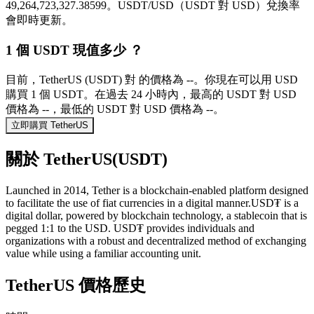
49,264,723,327.38599。USDT/USD（USDT 對 USD）兌換率
會即時更新。
1 個 USDT 現值多少 ？
目前，TetherUS (USDT) 對 的價格為 --。你現在可以用 USD
購買 1 個 USDT。在過去 24 小時內，最高的 USDT 對 USD
價格為 --，最低的 USDT 對 USD 價格為 --。
立即購買 TetherUS
關於 TetherUS(USDT)
Launched in 2014, Tether is a blockchain-enabled platform designed
to facilitate the use of fiat currencies in a digital manner.USD₮ is a
digital dollar, powered by blockchain technology, a stablecoin that is
pegged 1:1 to the USD. USD₮ provides individuals and
organizations with a robust and decentralized method of exchanging
value while using a familiar accounting unit.
TetherUS 價格歷史