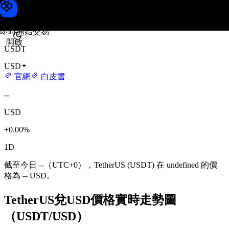
TetherUS 價格
Toobit
即時開始交易
開啟
USDT
USD
官網
白皮書
--
USD
+0.00%
1D
截至今日 --（UTC+0），TetherUS (USDT) 在 undefined 的價
格為 -- USD。
TetherUS兌USD價格實時走勢圖
（USDT/USD）