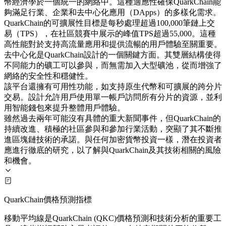
幣經濟學於一個統一的網絡中。這種適應性確保QuarkChain能
夠滿足行業、企業和去中心化應用（DApps）的多樣化需求。
QuarkChain的可擴展性目標是每秒處理超過100,000筆鏈上交
易（TPS），在社區競賽中展示的峰值TPS超過55,000。這種
高性能對於支持高流量應用和提供流暢的用戶體驗至關重要。
去中心化是QuarkChain設計的一個關鍵方面。其雙層結構使得
不同能力的礦工可以參與，而無需加入大型礦池，從而增強了
網絡的安全性和穩健性。
該平台還擁有可用性功能，如支持原生代幣和可擴展的跨分片
交易。設計允許用戶使用單一帳戶訪問所有分片的資源，並利
用智能錢包來提升整體用戶體驗。
雖然過去兩年可能沒有具體的重大新聞事件，但QuarkChain的
持續改進、積極的社區參與和參加行業活動，突顯了其不斷推
進區塊鏈技術的承諾。與任何加密貨幣投資一樣，潛在投資者
應進行徹底的研究，以了解與QuarkChain及其技術相關的風險
和機會。
QuarkChain價格預測指標
移動平均線是QuarkChain (QKC)價格預測和技術分析的重要工