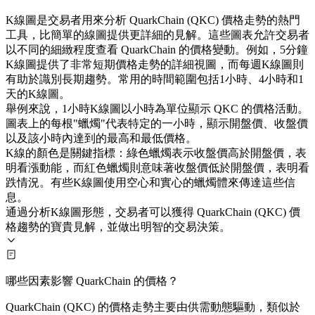
K線圖是交易者用來分析 QuarkChain (QKC) 價格走勢的熱門
工具，比簡單的線圖提供更詳細的見解。這些圖表允許交易者
以不同的細緻程度查看 QuarkChain 的價格變動。例如，5分鐘
K線圖提供了非常短期價格走勢的詳細視圖，而每週K線圖則
有助於識別長期趨勢。常用的時間範圍包括1小時、4小時和1
天的K線圖。
舉例來說，1小時K線圖以小時為單位顯示 QKC 的價格活動。
圖表上的每根"蠟燭"代表特定的一小時，顯示開盤價、收盤價
以及該小時內達到的最高和最低價格。
K線的顏色是關鍵指標：綠色蠟燭表示收盤價高於開盤價，表
明看漲動能，而紅色蠟燭則意味著收盤價低於開盤價，表明看
跌情況。有些K線圖使用空心和實心的蠟燭體來傳達這些信
息。
通過分析K線圖形態，交易者可以獲得 QuarkChain (QKC) 價
格趨勢的寶貴見解，並做出明智的交易決策。
哪些因素影響 QuarkChain 的價格？
QuarkChain (QKC) 的價格走勢主要由供需動態驅動，類似於