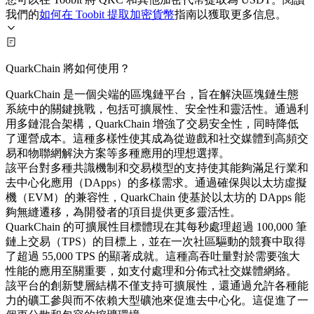
我們的
如何在 Toobit 提取加密貨幣
指南以獲取更多信息。
QuarkChain 將如何使用？
QuarkChain 是一個尖端的區塊鏈平台，旨在解決區塊鏈生態
系統中的關鍵挑戰，包括可擴展性、安全性和靈活性。通過利
用多鏈混合架構，QuarkChain 增強了交易安全性，同時降低
了運營成本。這種多樣性使其成為從遊戲和社交媒體到高頻交
易和物聯網解決方案等多種應用的理想選擇。
該平台對多種共識機制和交易模型的支持使其能夠滿足行業和
去中心化應用（DApps）的多樣需求。通過確保與以太坊虛擬
機（EVM）的兼容性，QuarkChain 使基於以太坊的 DApps 能
夠無縫遷移，為開發者的項目提供更多靈活性。
QuarkChain 的可擴展性目標體現在其每秒處理超過 100,000 筆
鏈上交易（TPS）的目標上，並在一次社區驅動的競賽中取得
了超過 55,000 TPS 的顯著成就。這種高吞吐量對於需要強大
性能的應用至關重要，如支付處理和分佈式社交媒體網絡。
該平台的創新雙層結構不僅支持可擴展性，還通過允許各種能
力的礦工參與而不依賴大型礦池來促進去中心化。這促進了一