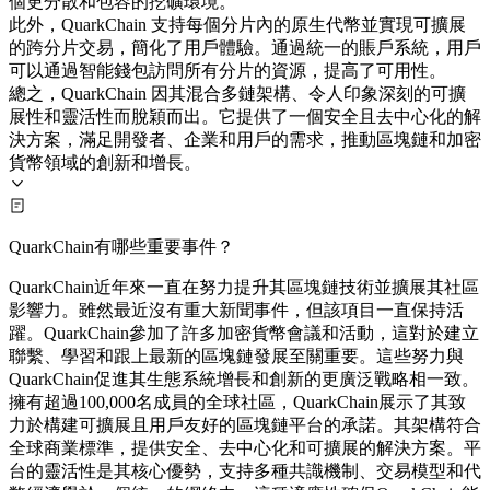
個更分散和包容的挖礦環境。
此外，QuarkChain 支持每個分片內的原生代幣並實現可擴展
的跨分片交易，簡化了用戶體驗。通過統一的賬戶系統，用戶
可以通過智能錢包訪問所有分片的資源，提高了可用性。
總之，QuarkChain 因其混合多鏈架構、令人印象深刻的可擴
展性和靈活性而脫穎而出。它提供了一個安全且去中心化的解
決方案，滿足開發者、企業和用戶的需求，推動區塊鏈和加密
貨幣領域的創新和增長。
QuarkChain有哪些重要事件？
QuarkChain近年來一直在努力提升其區塊鏈技術並擴展其社區
影響力。雖然最近沒有重大新聞事件，但該項目一直保持活
躍。QuarkChain參加了許多加密貨幣會議和活動，這對於建立
聯繫、學習和跟上最新的區塊鏈發展至關重要。這些努力與
QuarkChain促進其生態系統增長和創新的更廣泛戰略相一致。
擁有超過100,000名成員的全球社區，QuarkChain展示了其致
力於構建可擴展且用戶友好的區塊鏈平台的承諾。其架構符合
全球商業標準，提供安全、去中心化和可擴展的解決方案。平
台的靈活性是其核心優勢，支持多種共識機制、交易模型和代