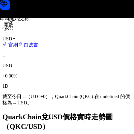
QuarkChain 價格
Toobit
即時開始交易
開啟
QKC
USD
官網
白皮書
--
USD
+0.00%
1D
截至今日 --（UTC+0），QuarkChain (QKC) 在 undefined 的價
格為 -- USD。
QuarkChain兌USD價格實時走勢圖
（QKC/USD）