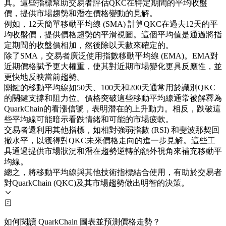
具。這些指標幫助交易者評估QKC在特定期間的平均收盤
價，提供市場趨勢和潛在價格變動的見解。
例如，12天簡單移動平均線 (SMA) 計算QKC在過去12天的平
均收盤價，提供價格趨勢的平滑視圖。這個平均值是通過將指
定期間的收盤價相加，然後除以天數來確定的。
除了SMA，交易者廣泛使用指數移動平均線 (EMA)。EMA對
近期價格賦予更大權重，使其對近期市場變化更具反應性，並
更快地反映當前趨勢。
關鍵的移動平均線如50天、100天和200天通常用於識別QKC
的關鍵支撐和阻力位。價格突破這些移動平均線通常被解釋為
QuarkChain的看漲信號，表明潛在的上升動力。相反，跌破這
些平均線可能暗示看跌情緒和可能的市場疲軟。
交易者還利用其他指標，如相對強弱指數 (RSI) 和斐波那契回
撤水平，以獲得對QKC未來價格走向的進一步見解。這些工
具通過提供市場狀況和潛在趨勢逆轉的額外視角來補充移動平
均線。
總之，將移動平均線與其他技術指標結合使用，有助於交易者
對QuarkChain (QKC)及其市場趨勢做出明智的決策。
如何閱讀 QuarkChain 圖表並預測價格走勢？