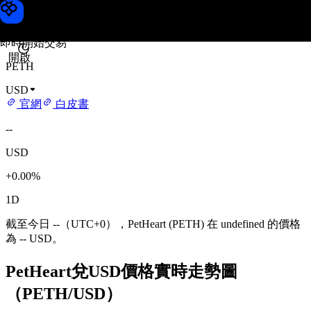
PetHeart 價格
Toobit
即時開始交易
開啟
PETH
USD
官網
白皮書
--
USD
+0.00%
1D
截至今日 --（UTC+0），PetHeart (PETH) 在 undefined 的價格
為 -- USD。
PetHeart兌USD價格實時走勢圖
（PETH/USD）