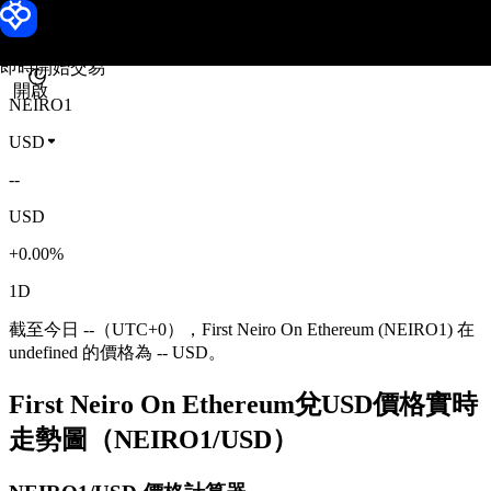
First Neiro On Ethereum 價格
Toobit
即時開始交易
開啟
NEIRO1
USD
--
USD
+0.00%
1D
截至今日 --（UTC+0），First Neiro On Ethereum (NEIRO1) 在
undefined 的價格為 -- USD。
First Neiro On Ethereum兌USD價格實時
走勢圖（NEIRO1/USD）