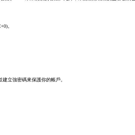
+0)。
冊，並建立強密碼來保護你的帳戶。
。