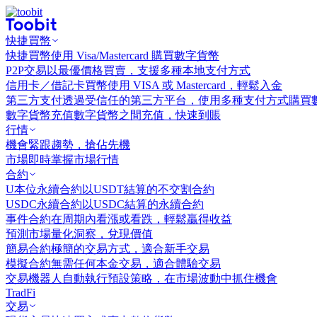
快捷買幣
快捷買幣
使用 Visa/Mastercard 購買數字貨幣
P2P交易
以最優價格買賣，支援多種本地支付方式
信用卡／借記卡買幣
使用 VISA 或 Mastercard，輕鬆入金
第三方支付
透過受信任的第三方平台，使用多種支付方式購買
數字貨幣充值
數字貨幣之間充值，快速到賬
行情
機會
緊跟趨勢，搶佔先機
市場
即時掌握市場行情
合約
U本位永續合約
以USDT結算的不交割合約
USDC永續合約
以USDC結算的永續合約
事件合約
在周期內看漲或看跌，輕鬆贏得收益
預測市場
量化洞察，兌現價值
簡易合約
極簡的交易方式，適合新手交易
模擬合約
無需任何本金交易，適合體驗交易
交易機器人
自動執行預設策略，在市場波動中抓住機會
TradFi
交易