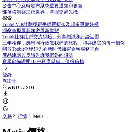
公告中心
及時發布系統重要通知和更新
部落格
洞察加密世界，掌握交易先機
探索
Toobit VIP計劃
獲得手續費折扣及超多專屬好禮
洞察
掌握最新加密最新動態
Toobit社群
用戶交流經驗、分享知識和討論話題
三年相伴，感恩同行
致敬我們的旅程，和共建它的每一個你
關於Toobit
全球領先的新时代加密金融服務平台
產品建議與反饋
告訴我們您的想法
資產儲備證明
100%資產儲備，值得信賴
登錄
註冊
🔥BTC/USDT
交易
行情
Metis