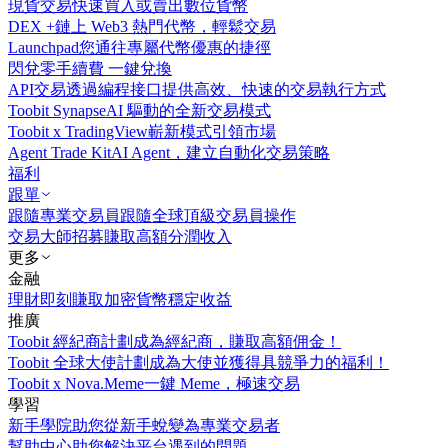
現貨交易
快速買入或賣出數位貨幣
DEX +
鏈上 Web3 熱門代幣，輕鬆交易
Launchpad
您通往專屬代幣優惠的捷徑
閃兌
零手續費 一鍵兌換
API交易
透過編程接口提供高效、快速的交易執行方式
Toobit Synapse
AI 驅動的全新交易模式
Toobit x TradingView
嶄新模式引領市場
Agent Trade Kit
AI Agent，建立自動化交易策略
福利
跟單
跟隨專業交易員
跟隨全球頂級交易員操作
交易大師招募
賺取高額分潤收入
更多
金融
理財
即刻賺取加密貨幣穩定收益
推廣
Toobit 經紀商計劃
成為經紀商，賺取高額佣金！
Toobit 全球大使計劃
成為大使並獲得具競爭力的福利！
Toobit x Nova.Meme
一鍵 Meme，極速交易
學習
新手學院
助您從新手蛻變為專業交易者
幫助中心
助您解決平台遇到的問題