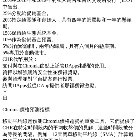
20%在2018年和2019年的私人銷售和首次交易所發行（IEO）
中售出。
25%分配給促銷基金。
20%指定給團隊和創始人，具有四年的歸屬期和一年的懸崖
期。
15%保留給生態系統基金。
10%作為儲備基金預留。
5%分配給顧問，兩年內歸屬，具有六個月的懸崖期。
5%專用於自動做市。
CHR代幣用於：
支付與在Chromia節點上託管DApps相關的費用。
質押以增強網絡安全性並獲得獎勵。
參與治理並對平台提案進行投票。
訪問DApps並從DApp提供者那裡獲得激勵。
Chromia價格預測指標
移動平均線是預測Chromia價格趨勢的重要工具。它們提供了
CHR在特定時間段內的平均收盤價的見解，這些時間段被分
為等長的間隔。例如，12天簡單移動平均線（SMA）計算過