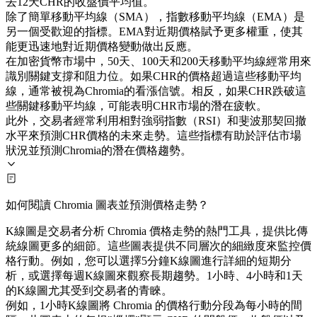
去12天CHR的收盤價平均值。
除了簡單移動平均線（SMA），指數移動平均線（EMA）是
另一個受歡迎的指標。EMA對近期價格賦予更多權重，使其
能更迅速地對近期價格變動做出反應。
在加密貨幣市場中，50天、100天和200天移動平均線經常用來
識別關鍵支撐和阻力位。如果CHR的價格超過這些移動平均
線，通常被視為Chromia的看漲信號。相反，如果CHR跌破這
些關鍵移動平均線，可能表明CHR市場的潛在疲軟。
此外，交易者經常利用相對強弱指數（RSI）和斐波那契回撤
水平來預測CHR價格的未來走勢。這些指標有助於評估市場
狀況並預測Chromia的潛在價格趨勢。
如何閱讀 Chromia 圖表並預測價格走勢？
K線圖是交易者分析 Chromia 價格走勢的熱門工具，提供比傳
統線圖更多的細節。這些圖表提供不同層次的細緻度來監控價
格行動。例如，您可以選擇5分鐘K線圖進行詳細的短期分
析，或選擇每週K線圖來觀察長期趨勢。1小時、4小時和1天
的K線圖尤其受到交易者的青睞。
例如，1小時K線圖將 Chromia 的價格行動分段為每小時的間