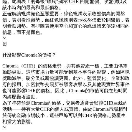
隔。此圖表上的每根"蠟燭"顯示 CHR 的開盤價、收盤價以及
該小時內的最高和最低價格。
正確解讀蠟燭顏色至關重要：綠色蠟燭表示收盤價高於開盤
價，表明看漲趨勢，而紅色蠟燭則表示收盤價低於開盤價，表
明看跌趨勢。有些圖表使用空心和實心的蠟燭體來傳達相同的
信息，而不是顏色。
什麼影響Chromia的價格？
Chromia（CHR）的價格走勢，與其他資產一樣，主要由供需
動態驅動。這些市場力量可能受到基本事件的影響，例如區塊
獎勵減半、硬分叉或新協議更新。此外，監管變化、企業和政
府的採用、加密貨幣交易所被黑客攻擊以及其他現實世界事件
也可能影響CHR的價格。因此，Chromia的市值可能在短時間
內經歷顯著波動。
為了準確預測Chromia的價格，交易者通常會監控CHR巨鯨的
活動——持有大量CHR的個人或實體。由於Chromia市場相對
於傳統金融市場較小，這些巨鯨可以對CHR的價格走勢產生
相當大的影響。