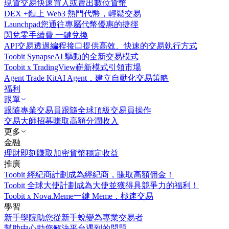
現貨交易
快速買入或賣出數位貨幣
DEX +
鏈上 Web3 熱門代幣，輕鬆交易
Launchpad
您通往專屬代幣優惠的捷徑
閃兌
零手續費 一鍵兌換
API交易
透過編程接口提供高效、快速的交易執行方式
Toobit Synapse
AI 驅動的全新交易模式
Toobit x TradingView
嶄新模式引領市場
Agent Trade Kit
AI Agent，建立自動化交易策略
福利
跟單
跟隨專業交易員
跟隨全球頂級交易員操作
交易大師招募
賺取高額分潤收入
更多
金融
理財
即刻賺取加密貨幣穩定收益
推廣
Toobit 經紀商計劃
成為經紀商，賺取高額佣金！
Toobit 全球大使計劃
成為大使並獲得具競爭力的福利！
Toobit x Nova.Meme
一鍵 Meme，極速交易
學習
新手學院
助您從新手蛻變為專業交易者
幫助中心
助您解決平台遇到的問題