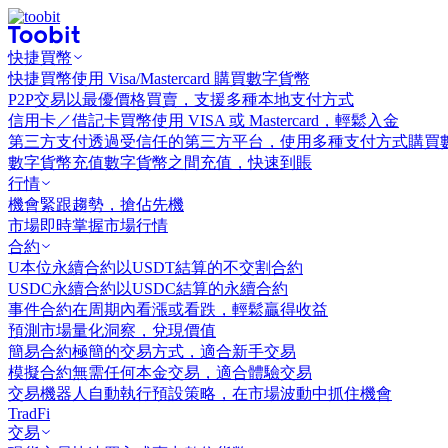
快捷買幣
快捷買幣
使用 Visa/Mastercard 購買數字貨幣
P2P交易
以最優價格買賣，支援多種本地支付方式
信用卡／借記卡買幣
使用 VISA 或 Mastercard，輕鬆入金
第三方支付
透過受信任的第三方平台，使用多種支付方式購買
數字貨幣充值
數字貨幣之間充值，快速到賬
行情
機會
緊跟趨勢，搶佔先機
市場
即時掌握市場行情
合約
U本位永續合約
以USDT結算的不交割合約
USDC永續合約
以USDC結算的永續合約
事件合約
在周期內看漲或看跌，輕鬆贏得收益
預測市場
量化洞察，兌現價值
簡易合約
極簡的交易方式，適合新手交易
模擬合約
無需任何本金交易，適合體驗交易
交易機器人
自動執行預設策略，在市場波動中抓住機會
TradFi
交易