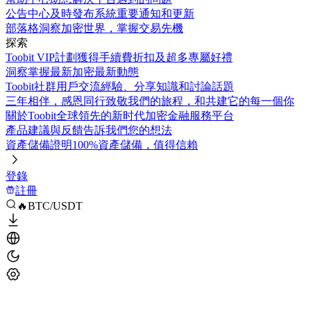
公告中心
及時發布系統重要通知和更新
部落格
洞察加密世界，掌握交易先機
探索
Toobit VIP計劃
獲得手續費折扣及超多專屬好禮
洞察
掌握最新加密最新動態
Toobit社群
用戶交流經驗、分享知識和討論話題
三年相伴，感恩同行
致敬我們的旅程，和共建它的每一個你
關於Toobit
全球領先的新时代加密金融服務平台
產品建議與反饋
告訴我們您的想法
資產儲備證明
100%資產儲備，值得信賴
登錄
註冊
🔥BTC/USDT