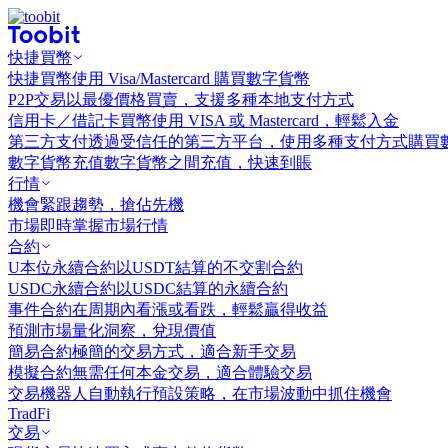
快捷買幣
快捷買幣
使用 Visa/Mastercard 購買數字貨幣
P2P交易
以最優價格買賣，支援多種本地支付方式
信用卡／借記卡買幣
使用 VISA 或 Mastercard，輕鬆入金
第三方支付
透過受信任的第三方平台，使用多種支付方式購買
數字貨幣充值
數字貨幣之間充值，快速到賬
行情
機會
緊跟趨勢，搶佔先機
市場
即時掌握市場行情
合約
U本位永續合約
以USDT結算的不交割合約
USDC永續合約
以USDC結算的永續合約
事件合約
在周期內看漲或看跌，輕鬆贏得收益
預測市場
量化洞察，兌現價值
簡易合約
極簡的交易方式，適合新手交易
模擬合約
無需任何本金交易，適合體驗交易
交易機器人
自動執行預設策略，在市場波動中抓住機會
TradFi
交易