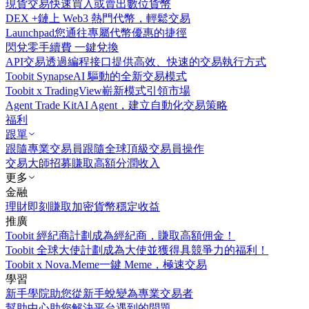
現貨交易
快速買入或賣出數位貨幣
DEX +
鏈上 Web3 熱門代幣，輕鬆交易
Launchpad
您通往專屬代幣優惠的捷徑
閃兌
零手續費 一鍵兌換
API交易
透過編程接口提供高效、快速的交易執行方式
Toobit Synapse
AI 驅動的全新交易模式
Toobit x TradingView
嶄新模式引領市場
Agent Trade Kit
AI Agent，建立自動化交易策略
福利
跟單
跟隨專業交易員
跟隨全球頂級交易員操作
交易大師招募
賺取高額分潤收入
更多
金融
理財
即刻賺取加密貨幣穩定收益
推廣
Toobit 經紀商計劃
成為經紀商，賺取高額佣金！
Toobit 全球大使計劃
成為大使並獲得具競爭力的福利！
Toobit x Nova.Meme
一鍵 Meme，極速交易
學習
新手學院
助您從新手蛻變為專業交易者
幫助中心
助您解決平台遇到的問題