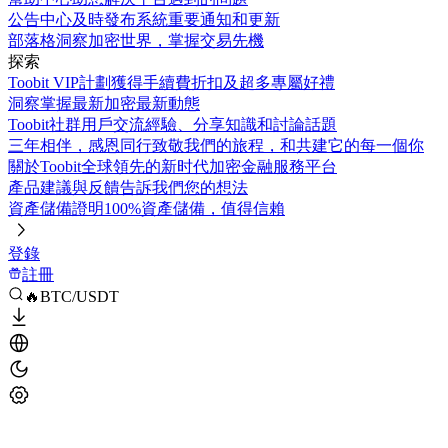
公告中心
及時發布系統重要通知和更新
部落格
洞察加密世界，掌握交易先機
探索
Toobit VIP計劃
獲得手續費折扣及超多專屬好禮
洞察
掌握最新加密最新動態
Toobit社群
用戶交流經驗、分享知識和討論話題
三年相伴，感恩同行
致敬我們的旅程，和共建它的每一個你
關於Toobit
全球領先的新时代加密金融服務平台
產品建議與反饋
告訴我們您的想法
資產儲備證明
100%資產儲備，值得信賴
登錄
註冊
🔥BTC/USDT