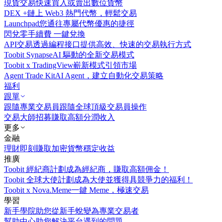
現貨交易
快速買入或賣出數位貨幣
DEX +
鏈上 Web3 熱門代幣，輕鬆交易
Launchpad
您通往專屬代幣優惠的捷徑
閃兌
零手續費 一鍵兌換
API交易
透過編程接口提供高效、快速的交易執行方式
Toobit Synapse
AI 驅動的全新交易模式
Toobit x TradingView
嶄新模式引領市場
Agent Trade Kit
AI Agent，建立自動化交易策略
福利
跟單
跟隨專業交易員
跟隨全球頂級交易員操作
交易大師招募
賺取高額分潤收入
更多
金融
理財
即刻賺取加密貨幣穩定收益
推廣
Toobit 經紀商計劃
成為經紀商，賺取高額佣金！
Toobit 全球大使計劃
成為大使並獲得具競爭力的福利！
Toobit x Nova.Meme
一鍵 Meme，極速交易
學習
新手學院
助您從新手蛻變為專業交易者
幫助中心
助您解決平台遇到的問題