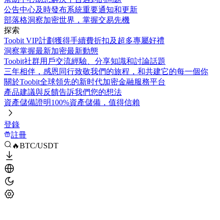
公告中心
及時發布系統重要通知和更新
部落格
洞察加密世界，掌握交易先機
探索
Toobit VIP計劃
獲得手續費折扣及超多專屬好禮
洞察
掌握最新加密最新動態
Toobit社群
用戶交流經驗、分享知識和討論話題
三年相伴，感恩同行
致敬我們的旅程，和共建它的每一個你
關於Toobit
全球領先的新时代加密金融服務平台
產品建議與反饋
告訴我們您的想法
資產儲備證明
100%資產儲備，值得信賴
登錄
註冊
🔥BTC/USDT