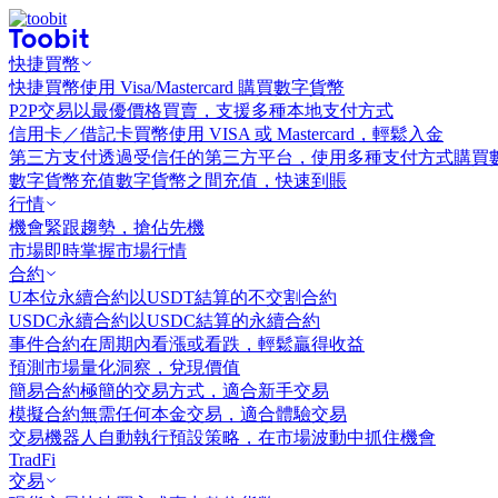
快捷買幣
快捷買幣
使用 Visa/Mastercard 購買數字貨幣
P2P交易
以最優價格買賣，支援多種本地支付方式
信用卡／借記卡買幣
使用 VISA 或 Mastercard，輕鬆入金
第三方支付
透過受信任的第三方平台，使用多種支付方式購買
數字貨幣充值
數字貨幣之間充值，快速到賬
行情
機會
緊跟趨勢，搶佔先機
市場
即時掌握市場行情
合約
U本位永續合約
以USDT結算的不交割合約
USDC永續合約
以USDC結算的永續合約
事件合約
在周期內看漲或看跌，輕鬆贏得收益
預測市場
量化洞察，兌現價值
簡易合約
極簡的交易方式，適合新手交易
模擬合約
無需任何本金交易，適合體驗交易
交易機器人
自動執行預設策略，在市場波動中抓住機會
TradFi
交易