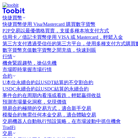
快捷買幣
快捷買幣
使用 Visa/Mastercard 購買數字貨幣
P2P交易
以最優價格買賣，支援多種本地支付方式
信用卡／借記卡買幣
使用 VISA 或 Mastercard，輕鬆入金
第三方支付
透過受信任的第三方平台，使用多種支付方式購買
數字貨幣充值
數字貨幣之間充值，快速到賬
行情
機會
緊跟趨勢，搶佔先機
市場
即時掌握市場行情
合約
U本位永續合約
以USDT結算的不交割合約
USDC永續合約
以USDC結算的永續合約
事件合約
在周期內看漲或看跌，輕鬆贏得收益
預測市場
量化洞察，兌現價值
簡易合約
極簡的交易方式，適合新手交易
模擬合約
無需任何本金交易，適合體驗交易
交易機器人
自動執行預設策略，在市場波動中抓住機會
TradFi
交易