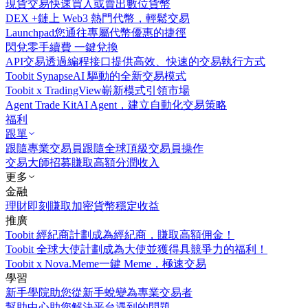
現貨交易
快速買入或賣出數位貨幣
DEX +
鏈上 Web3 熱門代幣，輕鬆交易
Launchpad
您通往專屬代幣優惠的捷徑
閃兌
零手續費 一鍵兌換
API交易
透過編程接口提供高效、快速的交易執行方式
Toobit Synapse
AI 驅動的全新交易模式
Toobit x TradingView
嶄新模式引領市場
Agent Trade Kit
AI Agent，建立自動化交易策略
福利
跟單
跟隨專業交易員
跟隨全球頂級交易員操作
交易大師招募
賺取高額分潤收入
更多
金融
理財
即刻賺取加密貨幣穩定收益
推廣
Toobit 經紀商計劃
成為經紀商，賺取高額佣金！
Toobit 全球大使計劃
成為大使並獲得具競爭力的福利！
Toobit x Nova.Meme
一鍵 Meme，極速交易
學習
新手學院
助您從新手蛻變為專業交易者
幫助中心
助您解決平台遇到的問題