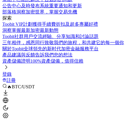
公告中心
及時發布系統重要通知和更新
部落格
洞察加密世界，掌握交易先機
探索
Toobit VIP計劃
獲得手續費折扣及超多專屬好禮
洞察
掌握最新加密最新動態
Toobit社群
用戶交流經驗、分享知識和討論話題
三年相伴，感恩同行
致敬我們的旅程，和共建它的每一個你
關於Toobit
全球領先的新时代加密金融服務平台
產品建議與反饋
告訴我們您的想法
資產儲備證明
100%資產儲備，值得信賴
登錄
註冊
🔥BTC/USDT