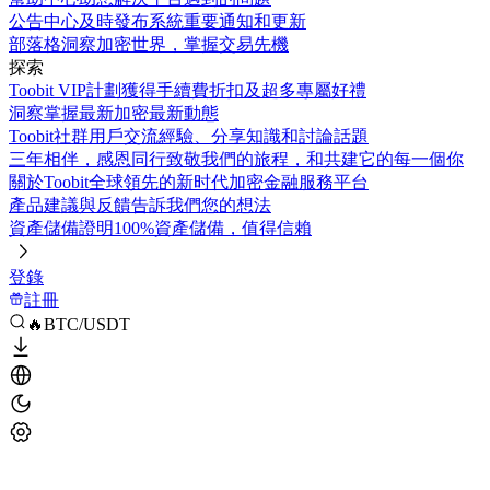
公告中心
及時發布系統重要通知和更新
部落格
洞察加密世界，掌握交易先機
探索
Toobit VIP計劃
獲得手續費折扣及超多專屬好禮
洞察
掌握最新加密最新動態
Toobit社群
用戶交流經驗、分享知識和討論話題
三年相伴，感恩同行
致敬我們的旅程，和共建它的每一個你
關於Toobit
全球領先的新时代加密金融服務平台
產品建議與反饋
告訴我們您的想法
資產儲備證明
100%資產儲備，值得信賴
登錄
註冊
🔥BTC/USDT