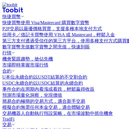
快捷買幣
快捷買幣
使用 Visa/Mastercard 購買數字貨幣
P2P交易
以最優價格買賣，支援多種本地支付方式
信用卡／借記卡買幣
使用 VISA 或 Mastercard，輕鬆入金
第三方支付
透過受信任的第三方平台，使用多種支付方式購買
數字貨幣充值
數字貨幣之間充值，快速到賬
行情
機會
緊跟趨勢，搶佔先機
市場
即時掌握市場行情
合約
U本位永續合約
以USDT結算的不交割合約
USDC永續合約
以USDC結算的永續合約
事件合約
在周期內看漲或看跌，輕鬆贏得收益
預測市場
量化洞察，兌現價值
簡易合約
極簡的交易方式，適合新手交易
模擬合約
無需任何本金交易，適合體驗交易
交易機器人
自動執行預設策略，在市場波動中抓住機會
TradFi
交易