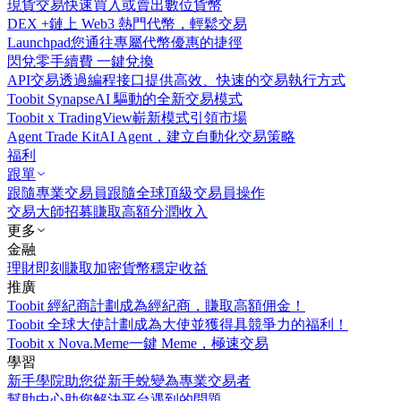
現貨交易
快速買入或賣出數位貨幣
DEX +
鏈上 Web3 熱門代幣，輕鬆交易
Launchpad
您通往專屬代幣優惠的捷徑
閃兌
零手續費 一鍵兌換
API交易
透過編程接口提供高效、快速的交易執行方式
Toobit Synapse
AI 驅動的全新交易模式
Toobit x TradingView
嶄新模式引領市場
Agent Trade Kit
AI Agent，建立自動化交易策略
福利
跟單
跟隨專業交易員
跟隨全球頂級交易員操作
交易大師招募
賺取高額分潤收入
更多
金融
理財
即刻賺取加密貨幣穩定收益
推廣
Toobit 經紀商計劃
成為經紀商，賺取高額佣金！
Toobit 全球大使計劃
成為大使並獲得具競爭力的福利！
Toobit x Nova.Meme
一鍵 Meme，極速交易
學習
新手學院
助您從新手蛻變為專業交易者
幫助中心
助您解決平台遇到的問題