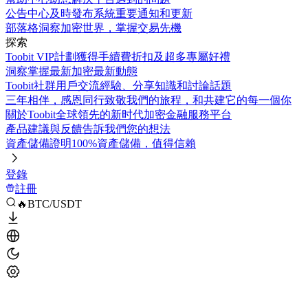
公告中心
及時發布系統重要通知和更新
部落格
洞察加密世界，掌握交易先機
探索
Toobit VIP計劃
獲得手續費折扣及超多專屬好禮
洞察
掌握最新加密最新動態
Toobit社群
用戶交流經驗、分享知識和討論話題
三年相伴，感恩同行
致敬我們的旅程，和共建它的每一個你
關於Toobit
全球領先的新时代加密金融服務平台
產品建議與反饋
告訴我們您的想法
資產儲備證明
100%資產儲備，值得信賴
登錄
註冊
🔥BTC/USDT