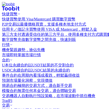
快捷買幣
快捷買幣
使用 Visa/Mastercard 購買數字貨幣
P2P交易
以最優價格買賣，支援多種本地支付方式
信用卡／借記卡買幣
使用 VISA 或 Mastercard，輕鬆入金
第三方支付
透過受信任的第三方平台，使用多種支付方式購買
數字貨幣充值
數字貨幣之間充值，快速到賬
行情
機會
緊跟趨勢，搶佔先機
市場
即時掌握市場行情
合約
U本位永續合約
以USDT結算的不交割合約
USDC永續合約
以USDC結算的永續合約
事件合約
在周期內看漲或看跌，輕鬆贏得收益
預測市場
量化洞察，兌現價值
簡易合約
極簡的交易方式，適合新手交易
模擬合約
無需任何本金交易，適合體驗交易
交易機器人
自動執行預設策略，在市場波動中抓住機會
TradFi
交易