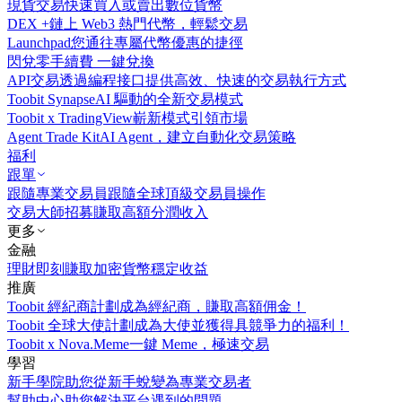
現貨交易
快速買入或賣出數位貨幣
DEX +
鏈上 Web3 熱門代幣，輕鬆交易
Launchpad
您通往專屬代幣優惠的捷徑
閃兌
零手續費 一鍵兌換
API交易
透過編程接口提供高效、快速的交易執行方式
Toobit Synapse
AI 驅動的全新交易模式
Toobit x TradingView
嶄新模式引領市場
Agent Trade Kit
AI Agent，建立自動化交易策略
福利
跟單
跟隨專業交易員
跟隨全球頂級交易員操作
交易大師招募
賺取高額分潤收入
更多
金融
理財
即刻賺取加密貨幣穩定收益
推廣
Toobit 經紀商計劃
成為經紀商，賺取高額佣金！
Toobit 全球大使計劃
成為大使並獲得具競爭力的福利！
Toobit x Nova.Meme
一鍵 Meme，極速交易
學習
新手學院
助您從新手蛻變為專業交易者
幫助中心
助您解決平台遇到的問題