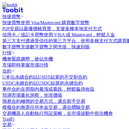
快捷買幣
快捷買幣
使用 Visa/Mastercard 購買數字貨幣
P2P交易
以最優價格買賣，支援多種本地支付方式
信用卡／借記卡買幣
使用 VISA 或 Mastercard，輕鬆入金
第三方支付
透過受信任的第三方平台，使用多種支付方式購買
數字貨幣充值
數字貨幣之間充值，快速到賬
行情
機會
緊跟趨勢，搶佔先機
市場
即時掌握市場行情
合約
U本位永續合約
以USDT結算的不交割合約
USDC永續合約
以USDC結算的永續合約
事件合約
在周期內看漲或看跌，輕鬆贏得收益
預測市場
量化洞察，兌現價值
簡易合約
極簡的交易方式，適合新手交易
模擬合約
無需任何本金交易，適合體驗交易
交易機器人
自動執行預設策略，在市場波動中抓住機會
TradFi
交易