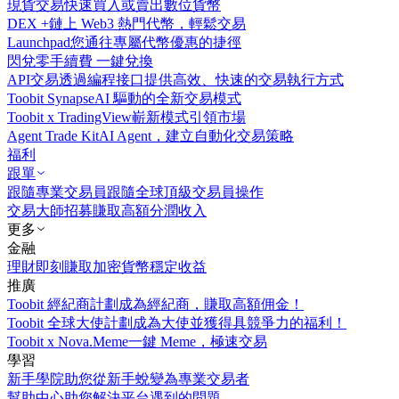
現貨交易
快速買入或賣出數位貨幣
DEX +
鏈上 Web3 熱門代幣，輕鬆交易
Launchpad
您通往專屬代幣優惠的捷徑
閃兌
零手續費 一鍵兌換
API交易
透過編程接口提供高效、快速的交易執行方式
Toobit Synapse
AI 驅動的全新交易模式
Toobit x TradingView
嶄新模式引領市場
Agent Trade Kit
AI Agent，建立自動化交易策略
福利
跟單
跟隨專業交易員
跟隨全球頂級交易員操作
交易大師招募
賺取高額分潤收入
更多
金融
理財
即刻賺取加密貨幣穩定收益
推廣
Toobit 經紀商計劃
成為經紀商，賺取高額佣金！
Toobit 全球大使計劃
成為大使並獲得具競爭力的福利！
Toobit x Nova.Meme
一鍵 Meme，極速交易
學習
新手學院
助您從新手蛻變為專業交易者
幫助中心
助您解決平台遇到的問題