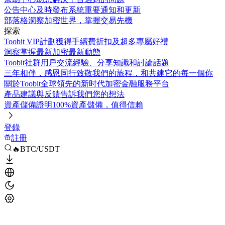
公告中心
及時發布系統重要通知和更新
部落格
洞察加密世界，掌握交易先機
探索
Toobit VIP計劃
獲得手續費折扣及超多專屬好禮
洞察
掌握最新加密最新動態
Toobit社群
用戶交流經驗、分享知識和討論話題
三年相伴，感恩同行
致敬我們的旅程，和共建它的每一個你
關於Toobit
全球領先的新时代加密金融服務平台
產品建議與反饋
告訴我們您的想法
資產儲備證明
100%資產儲備，值得信賴
登錄
註冊
🔥BTC/USDT