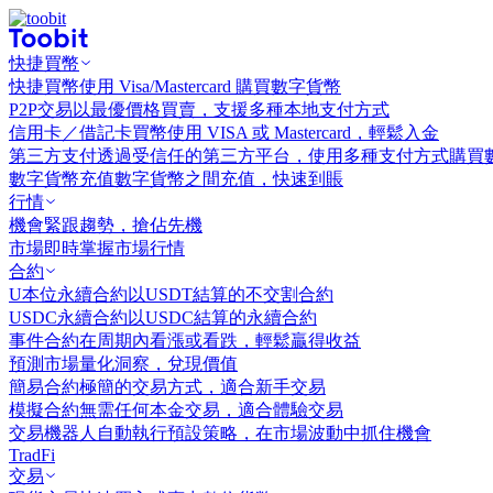
快捷買幣
快捷買幣
使用 Visa/Mastercard 購買數字貨幣
P2P交易
以最優價格買賣，支援多種本地支付方式
信用卡／借記卡買幣
使用 VISA 或 Mastercard，輕鬆入金
第三方支付
透過受信任的第三方平台，使用多種支付方式購買
數字貨幣充值
數字貨幣之間充值，快速到賬
行情
機會
緊跟趨勢，搶佔先機
市場
即時掌握市場行情
合約
U本位永續合約
以USDT結算的不交割合約
USDC永續合約
以USDC結算的永續合約
事件合約
在周期內看漲或看跌，輕鬆贏得收益
預測市場
量化洞察，兌現價值
簡易合約
極簡的交易方式，適合新手交易
模擬合約
無需任何本金交易，適合體驗交易
交易機器人
自動執行預設策略，在市場波動中抓住機會
TradFi
交易