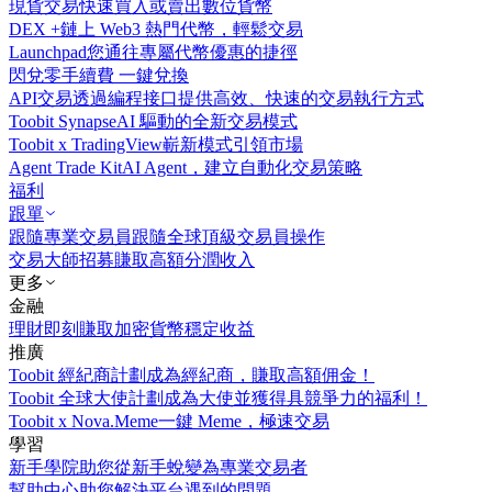
現貨交易
快速買入或賣出數位貨幣
DEX +
鏈上 Web3 熱門代幣，輕鬆交易
Launchpad
您通往專屬代幣優惠的捷徑
閃兌
零手續費 一鍵兌換
API交易
透過編程接口提供高效、快速的交易執行方式
Toobit Synapse
AI 驅動的全新交易模式
Toobit x TradingView
嶄新模式引領市場
Agent Trade Kit
AI Agent，建立自動化交易策略
福利
跟單
跟隨專業交易員
跟隨全球頂級交易員操作
交易大師招募
賺取高額分潤收入
更多
金融
理財
即刻賺取加密貨幣穩定收益
推廣
Toobit 經紀商計劃
成為經紀商，賺取高額佣金！
Toobit 全球大使計劃
成為大使並獲得具競爭力的福利！
Toobit x Nova.Meme
一鍵 Meme，極速交易
學習
新手學院
助您從新手蛻變為專業交易者
幫助中心
助您解決平台遇到的問題