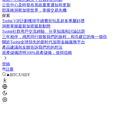
公告中心
及時發布系統重要通知和更新
部落格
洞察加密世界，掌握交易先機
探索
Toobit VIP計劃
獲得手續費折扣及超多專屬好禮
洞察
掌握最新加密最新動態
Toobit社群
用戶交流經驗、分享知識和討論話題
三年相伴，感恩同行
致敬我們的旅程，和共建它的每一個你
關於Toobit
全球領先的新时代加密金融服務平台
產品建議與反饋
告訴我們您的想法
資產儲備證明
100%資產儲備，值得信賴
登錄
註冊
🔥BTC/USDT