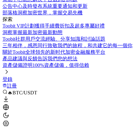
公告中心
及時發布系統重要通知和更新
部落格
洞察加密世界，掌握交易先機
探索
Toobit VIP計劃
獲得手續費折扣及超多專屬好禮
洞察
掌握最新加密最新動態
Toobit社群
用戶交流經驗、分享知識和討論話題
三年相伴，感恩同行
致敬我們的旅程，和共建它的每一個你
關於Toobit
全球領先的新时代加密金融服務平台
產品建議與反饋
告訴我們您的想法
資產儲備證明
100%資產儲備，值得信賴
登錄
註冊
🔥BTC/USDT