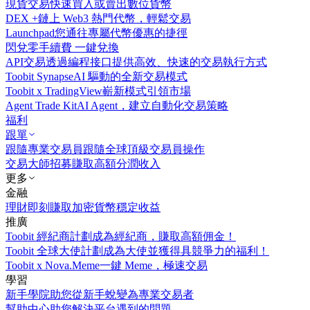
現貨交易
快速買入或賣出數位貨幣
DEX +
鏈上 Web3 熱門代幣，輕鬆交易
Launchpad
您通往專屬代幣優惠的捷徑
閃兌
零手續費 一鍵兌換
API交易
透過編程接口提供高效、快速的交易執行方式
Toobit Synapse
AI 驅動的全新交易模式
Toobit x TradingView
嶄新模式引領市場
Agent Trade Kit
AI Agent，建立自動化交易策略
福利
跟單
跟隨專業交易員
跟隨全球頂級交易員操作
交易大師招募
賺取高額分潤收入
更多
金融
理財
即刻賺取加密貨幣穩定收益
推廣
Toobit 經紀商計劃
成為經紀商，賺取高額佣金！
Toobit 全球大使計劃
成為大使並獲得具競爭力的福利！
Toobit x Nova.Meme
一鍵 Meme，極速交易
學習
新手學院
助您從新手蛻變為專業交易者
幫助中心
助您解決平台遇到的問題