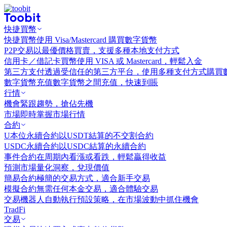
快捷買幣
快捷買幣
使用 Visa/Mastercard 購買數字貨幣
P2P交易
以最優價格買賣，支援多種本地支付方式
信用卡／借記卡買幣
使用 VISA 或 Mastercard，輕鬆入金
第三方支付
透過受信任的第三方平台，使用多種支付方式購買
數字貨幣充值
數字貨幣之間充值，快速到賬
行情
機會
緊跟趨勢，搶佔先機
市場
即時掌握市場行情
合約
U本位永續合約
以USDT結算的不交割合約
USDC永續合約
以USDC結算的永續合約
事件合約
在周期內看漲或看跌，輕鬆贏得收益
預測市場
量化洞察，兌現價值
簡易合約
極簡的交易方式，適合新手交易
模擬合約
無需任何本金交易，適合體驗交易
交易機器人
自動執行預設策略，在市場波動中抓住機會
TradFi
交易