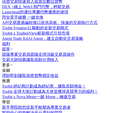
現貨交易
快速買入或賣出數位貨幣
DEX +
鏈上 Web3 熱門代幣，輕鬆交易
Launchpad
您通往專屬代幣優惠的捷徑
閃兌
零手續費 一鍵兌換
API交易
透過編程接口提供高效、快速的交易執行方式
Toobit Synapse
AI 驅動的全新交易模式
Toobit x TradingView
嶄新模式引領市場
Agent Trade Kit
AI Agent，建立自動化交易策略
福利
跟單
跟隨專業交易員
跟隨全球頂級交易員操作
交易大師招募
賺取高額分潤收入
更多
金融
理財
即刻賺取加密貨幣穩定收益
推廣
Toobit 經紀商計劃
成為經紀商，賺取高額佣金！
Toobit 全球大使計劃
成為大使並獲得具競爭力的福利！
Toobit x Nova.Meme
一鍵 Meme，極速交易
學習
新手學院
助您從新手蛻變為專業交易者
幫助中心
助您解決平台遇到的問題