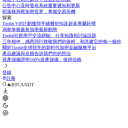
公告中心
及時發布系統重要通知和更新
部落格
洞察加密世界，掌握交易先機
探索
Toobit VIP計劃
獲得手續費折扣及超多專屬好禮
洞察
掌握最新加密最新動態
Toobit社群
用戶交流經驗、分享知識和討論話題
三年相伴，感恩同行
致敬我們的旅程，和共建它的每一個你
關於Toobit
全球領先的新时代加密金融服務平台
產品建議與反饋
告訴我們您的想法
資產儲備證明
100%資產儲備，值得信賴
登錄
註冊
🔥BTC/USDT