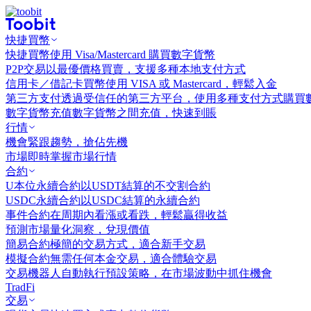
快捷買幣
快捷買幣
使用 Visa/Mastercard 購買數字貨幣
P2P交易
以最優價格買賣，支援多種本地支付方式
信用卡／借記卡買幣
使用 VISA 或 Mastercard，輕鬆入金
第三方支付
透過受信任的第三方平台，使用多種支付方式購買
數字貨幣充值
數字貨幣之間充值，快速到賬
行情
機會
緊跟趨勢，搶佔先機
市場
即時掌握市場行情
合約
U本位永續合約
以USDT結算的不交割合約
USDC永續合約
以USDC結算的永續合約
事件合約
在周期內看漲或看跌，輕鬆贏得收益
預測市場
量化洞察，兌現價值
簡易合約
極簡的交易方式，適合新手交易
模擬合約
無需任何本金交易，適合體驗交易
交易機器人
自動執行預設策略，在市場波動中抓住機會
TradFi
交易