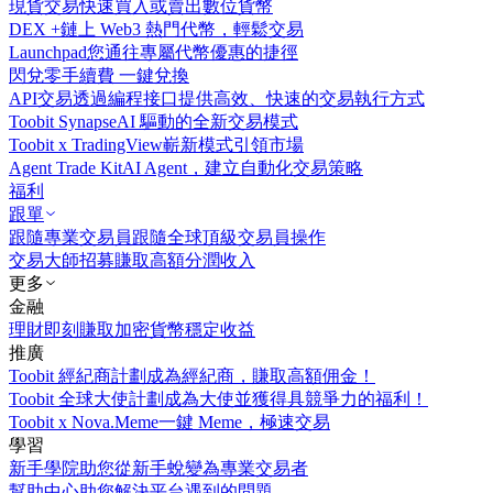
現貨交易
快速買入或賣出數位貨幣
DEX +
鏈上 Web3 熱門代幣，輕鬆交易
Launchpad
您通往專屬代幣優惠的捷徑
閃兌
零手續費 一鍵兌換
API交易
透過編程接口提供高效、快速的交易執行方式
Toobit Synapse
AI 驅動的全新交易模式
Toobit x TradingView
嶄新模式引領市場
Agent Trade Kit
AI Agent，建立自動化交易策略
福利
跟單
跟隨專業交易員
跟隨全球頂級交易員操作
交易大師招募
賺取高額分潤收入
更多
金融
理財
即刻賺取加密貨幣穩定收益
推廣
Toobit 經紀商計劃
成為經紀商，賺取高額佣金！
Toobit 全球大使計劃
成為大使並獲得具競爭力的福利！
Toobit x Nova.Meme
一鍵 Meme，極速交易
學習
新手學院
助您從新手蛻變為專業交易者
幫助中心
助您解決平台遇到的問題