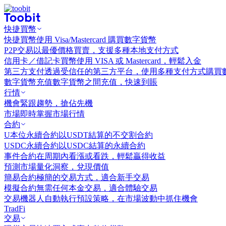
快捷買幣
快捷買幣
使用 Visa/Mastercard 購買數字貨幣
P2P交易
以最優價格買賣，支援多種本地支付方式
信用卡／借記卡買幣
使用 VISA 或 Mastercard，輕鬆入金
第三方支付
透過受信任的第三方平台，使用多種支付方式購買
數字貨幣充值
數字貨幣之間充值，快速到賬
行情
機會
緊跟趨勢，搶佔先機
市場
即時掌握市場行情
合約
U本位永續合約
以USDT結算的不交割合約
USDC永續合約
以USDC結算的永續合約
事件合約
在周期內看漲或看跌，輕鬆贏得收益
預測市場
量化洞察，兌現價值
簡易合約
極簡的交易方式，適合新手交易
模擬合約
無需任何本金交易，適合體驗交易
交易機器人
自動執行預設策略，在市場波動中抓住機會
TradFi
交易