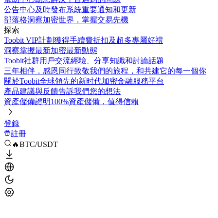
公告中心
及時發布系統重要通知和更新
部落格
洞察加密世界，掌握交易先機
探索
Toobit VIP計劃
獲得手續費折扣及超多專屬好禮
洞察
掌握最新加密最新動態
Toobit社群
用戶交流經驗、分享知識和討論話題
三年相伴，感恩同行
致敬我們的旅程，和共建它的每一個你
關於Toobit
全球領先的新时代加密金融服務平台
產品建議與反饋
告訴我們您的想法
資產儲備證明
100%資產儲備，值得信賴
登錄
註冊
🔥BTC/USDT