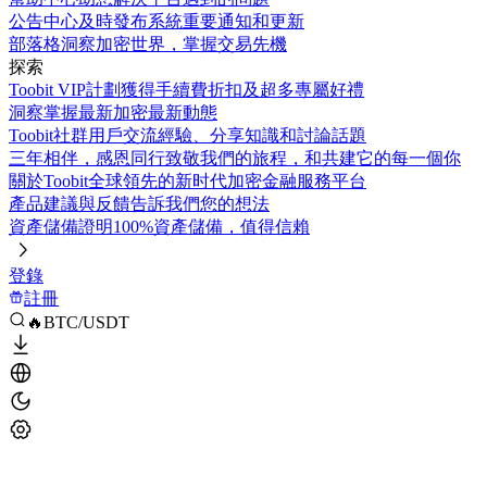
公告中心
及時發布系統重要通知和更新
部落格
洞察加密世界，掌握交易先機
探索
Toobit VIP計劃
獲得手續費折扣及超多專屬好禮
洞察
掌握最新加密最新動態
Toobit社群
用戶交流經驗、分享知識和討論話題
三年相伴，感恩同行
致敬我們的旅程，和共建它的每一個你
關於Toobit
全球領先的新时代加密金融服務平台
產品建議與反饋
告訴我們您的想法
資產儲備證明
100%資產儲備，值得信賴
登錄
註冊
🔥BTC/USDT