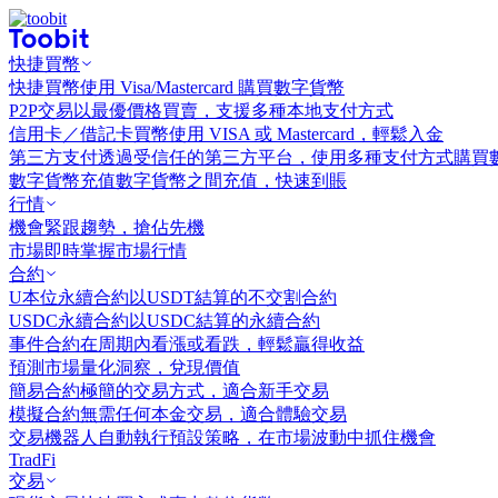
快捷買幣
快捷買幣
使用 Visa/Mastercard 購買數字貨幣
P2P交易
以最優價格買賣，支援多種本地支付方式
信用卡／借記卡買幣
使用 VISA 或 Mastercard，輕鬆入金
第三方支付
透過受信任的第三方平台，使用多種支付方式購買
數字貨幣充值
數字貨幣之間充值，快速到賬
行情
機會
緊跟趨勢，搶佔先機
市場
即時掌握市場行情
合約
U本位永續合約
以USDT結算的不交割合約
USDC永續合約
以USDC結算的永續合約
事件合約
在周期內看漲或看跌，輕鬆贏得收益
預測市場
量化洞察，兌現價值
簡易合約
極簡的交易方式，適合新手交易
模擬合約
無需任何本金交易，適合體驗交易
交易機器人
自動執行預設策略，在市場波動中抓住機會
TradFi
交易