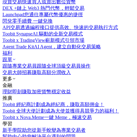
現貨交易
快速買入或賣出數位貨幣
DEX +
鏈上 Web3 熱門代幣，輕鬆交易
Launchpad
您通往專屬代幣優惠的捷徑
閃兌
零手續費 一鍵兌換
API交易
透過編程接口提供高效、快速的交易執行方式
Toobit Synapse
AI 驅動的全新交易模式
Toobit x TradingView
嶄新模式引領市場
Agent Trade Kit
AI Agent，建立自動化交易策略
福利
跟單
跟隨專業交易員
跟隨全球頂級交易員操作
交易大師招募
賺取高額分潤收入
更多
金融
理財
即刻賺取加密貨幣穩定收益
推廣
Toobit 經紀商計劃
成為經紀商，賺取高額佣金！
Toobit 全球大使計劃
成為大使並獲得具競爭力的福利！
Toobit x Nova.Meme
一鍵 Meme，極速交易
學習
新手學院
助您從新手蛻變為專業交易者
幫助中心
助您解決平台遇到的問題