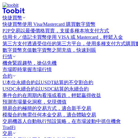
快捷買幣
快捷買幣
使用 Visa/Mastercard 購買數字貨幣
P2P交易
以最優價格買賣，支援多種本地支付方式
信用卡／借記卡買幣
使用 VISA 或 Mastercard，輕鬆入金
第三方支付
透過受信任的第三方平台，使用多種支付方式購買
數字貨幣充值
數字貨幣之間充值，快速到賬
行情
機會
緊跟趨勢，搶佔先機
市場
即時掌握市場行情
合約
U本位永續合約
以USDT結算的不交割合約
USDC永續合約
以USDC結算的永續合約
事件合約
在周期內看漲或看跌，輕鬆贏得收益
預測市場
量化洞察，兌現價值
簡易合約
極簡的交易方式，適合新手交易
模擬合約
無需任何本金交易，適合體驗交易
交易機器人
自動執行預設策略，在市場波動中抓住機會
TradFi
交易