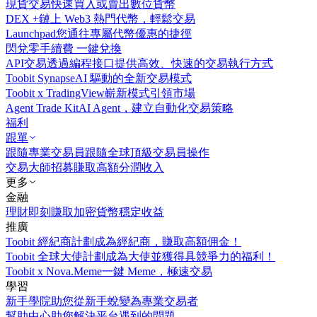
現貨交易
快速買入或賣出數位貨幣
DEX +
鏈上 Web3 熱門代幣，輕鬆交易
Launchpad
您通往專屬代幣優惠的捷徑
閃兌
零手續費 一鍵兌換
API交易
透過編程接口提供高效、快速的交易執行方式
Toobit Synapse
AI 驅動的全新交易模式
Toobit x TradingView
嶄新模式引領市場
Agent Trade Kit
AI Agent，建立自動化交易策略
福利
跟單
跟隨專業交易員
跟隨全球頂級交易員操作
交易大師招募
賺取高額分潤收入
更多
金融
理財
即刻賺取加密貨幣穩定收益
推廣
Toobit 經紀商計劃
成為經紀商，賺取高額佣金！
Toobit 全球大使計劃
成為大使並獲得具競爭力的福利！
Toobit x Nova.Meme
一鍵 Meme，極速交易
學習
新手學院
助您從新手蛻變為專業交易者
幫助中心
助您解決平台遇到的問題