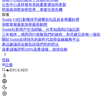
公告中心
及時發布系統重要通知和更新
部落格
洞察加密世界，掌握交易先機
探索
Toobit VIP計劃
獲得手續費折扣及超多專屬好禮
洞察
掌握最新加密最新動態
Toobit社群
用戶交流經驗、分享知識和討論話題
三年相伴，感恩同行
致敬我們的旅程，和共建它的每一個你
關於Toobit
全球領先的新时代加密金融服務平台
產品建議與反饋
告訴我們您的想法
資產儲備證明
100%資產儲備，值得信賴
登錄
註冊
🔥BTC/USDT