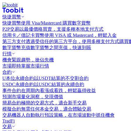
快捷買幣
快捷買幣
使用 Visa/Mastercard 購買數字貨幣
P2P交易
以最優價格買賣，支援多種本地支付方式
信用卡／借記卡買幣
使用 VISA 或 Mastercard，輕鬆入金
第三方支付
透過受信任的第三方平台，使用多種支付方式購買
數字貨幣充值
數字貨幣之間充值，快速到賬
行情
機會
緊跟趨勢，搶佔先機
市場
即時掌握市場行情
合約
U本位永續合約
以USDT結算的不交割合約
USDC永續合約
以USDC結算的永續合約
事件合約
在周期內看漲或看跌，輕鬆贏得收益
預測市場
量化洞察，兌現價值
簡易合約
極簡的交易方式，適合新手交易
模擬合約
無需任何本金交易，適合體驗交易
交易機器人
自動執行預設策略，在市場波動中抓住機會
TradFi
交易