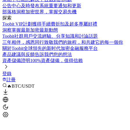
公告中心
及時發布系統重要通知和更新
部落格
洞察加密世界，掌握交易先機
探索
Toobit VIP計劃
獲得手續費折扣及超多專屬好禮
洞察
掌握最新加密最新動態
Toobit社群
用戶交流經驗、分享知識和討論話題
三年相伴，感恩同行
致敬我們的旅程，和共建它的每一個你
關於Toobit
全球領先的新时代加密金融服務平台
產品建議與反饋
告訴我們您的想法
資產儲備證明
100%資產儲備，值得信賴
登錄
註冊
🔥BTC/USDT