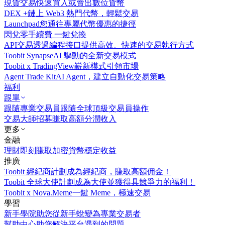
現貨交易
快速買入或賣出數位貨幣
DEX +
鏈上 Web3 熱門代幣，輕鬆交易
Launchpad
您通往專屬代幣優惠的捷徑
閃兌
零手續費 一鍵兌換
API交易
透過編程接口提供高效、快速的交易執行方式
Toobit Synapse
AI 驅動的全新交易模式
Toobit x TradingView
嶄新模式引領市場
Agent Trade Kit
AI Agent，建立自動化交易策略
福利
跟單
跟隨專業交易員
跟隨全球頂級交易員操作
交易大師招募
賺取高額分潤收入
更多
金融
理財
即刻賺取加密貨幣穩定收益
推廣
Toobit 經紀商計劃
成為經紀商，賺取高額佣金！
Toobit 全球大使計劃
成為大使並獲得具競爭力的福利！
Toobit x Nova.Meme
一鍵 Meme，極速交易
學習
新手學院
助您從新手蛻變為專業交易者
幫助中心
助您解決平台遇到的問題