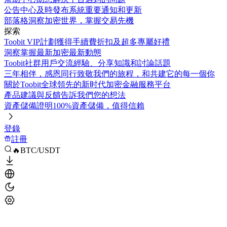
公告中心
及時發布系統重要通知和更新
部落格
洞察加密世界，掌握交易先機
探索
Toobit VIP計劃
獲得手續費折扣及超多專屬好禮
洞察
掌握最新加密最新動態
Toobit社群
用戶交流經驗、分享知識和討論話題
三年相伴，感恩同行
致敬我們的旅程，和共建它的每一個你
關於Toobit
全球領先的新时代加密金融服務平台
產品建議與反饋
告訴我們您的想法
資產儲備證明
100%資產儲備，值得信賴
登錄
註冊
🔥BTC/USDT