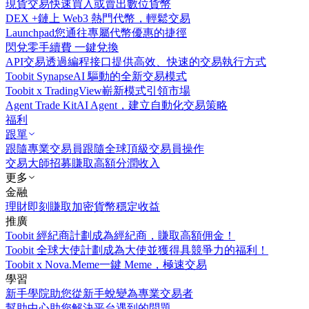
現貨交易
快速買入或賣出數位貨幣
DEX +
鏈上 Web3 熱門代幣，輕鬆交易
Launchpad
您通往專屬代幣優惠的捷徑
閃兌
零手續費 一鍵兌換
API交易
透過編程接口提供高效、快速的交易執行方式
Toobit Synapse
AI 驅動的全新交易模式
Toobit x TradingView
嶄新模式引領市場
Agent Trade Kit
AI Agent，建立自動化交易策略
福利
跟單
跟隨專業交易員
跟隨全球頂級交易員操作
交易大師招募
賺取高額分潤收入
更多
金融
理財
即刻賺取加密貨幣穩定收益
推廣
Toobit 經紀商計劃
成為經紀商，賺取高額佣金！
Toobit 全球大使計劃
成為大使並獲得具競爭力的福利！
Toobit x Nova.Meme
一鍵 Meme，極速交易
學習
新手學院
助您從新手蛻變為專業交易者
幫助中心
助您解決平台遇到的問題