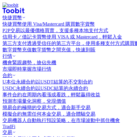
快捷買幣
快捷買幣
使用 Visa/Mastercard 購買數字貨幣
P2P交易
以最優價格買賣，支援多種本地支付方式
信用卡／借記卡買幣
使用 VISA 或 Mastercard，輕鬆入金
第三方支付
透過受信任的第三方平台，使用多種支付方式購買
數字貨幣充值
數字貨幣之間充值，快速到賬
行情
機會
緊跟趨勢，搶佔先機
市場
即時掌握市場行情
合約
U本位永續合約
以USDT結算的不交割合約
USDC永續合約
以USDC結算的永續合約
事件合約
在周期內看漲或看跌，輕鬆贏得收益
預測市場
量化洞察，兌現價值
簡易合約
極簡的交易方式，適合新手交易
模擬合約
無需任何本金交易，適合體驗交易
交易機器人
自動執行預設策略，在市場波動中抓住機會
TradFi
交易