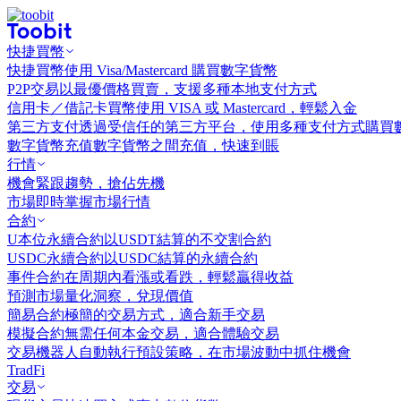
快捷買幣
快捷買幣
使用 Visa/Mastercard 購買數字貨幣
P2P交易
以最優價格買賣，支援多種本地支付方式
信用卡／借記卡買幣
使用 VISA 或 Mastercard，輕鬆入金
第三方支付
透過受信任的第三方平台，使用多種支付方式購買
數字貨幣充值
數字貨幣之間充值，快速到賬
行情
機會
緊跟趨勢，搶佔先機
市場
即時掌握市場行情
合約
U本位永續合約
以USDT結算的不交割合約
USDC永續合約
以USDC結算的永續合約
事件合約
在周期內看漲或看跌，輕鬆贏得收益
預測市場
量化洞察，兌現價值
簡易合約
極簡的交易方式，適合新手交易
模擬合約
無需任何本金交易，適合體驗交易
交易機器人
自動執行預設策略，在市場波動中抓住機會
TradFi
交易