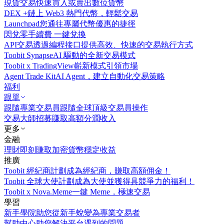
現貨交易
快速買入或賣出數位貨幣
DEX +
鏈上 Web3 熱門代幣，輕鬆交易
Launchpad
您通往專屬代幣優惠的捷徑
閃兌
零手續費 一鍵兌換
API交易
透過編程接口提供高效、快速的交易執行方式
Toobit Synapse
AI 驅動的全新交易模式
Toobit x TradingView
嶄新模式引領市場
Agent Trade Kit
AI Agent，建立自動化交易策略
福利
跟單
跟隨專業交易員
跟隨全球頂級交易員操作
交易大師招募
賺取高額分潤收入
更多
金融
理財
即刻賺取加密貨幣穩定收益
推廣
Toobit 經紀商計劃
成為經紀商，賺取高額佣金！
Toobit 全球大使計劃
成為大使並獲得具競爭力的福利！
Toobit x Nova.Meme
一鍵 Meme，極速交易
學習
新手學院
助您從新手蛻變為專業交易者
幫助中心
助您解決平台遇到的問題