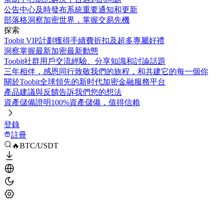
公告中心
及時發布系統重要通知和更新
部落格
洞察加密世界，掌握交易先機
探索
Toobit VIP計劃
獲得手續費折扣及超多專屬好禮
洞察
掌握最新加密最新動態
Toobit社群
用戶交流經驗、分享知識和討論話題
三年相伴，感恩同行
致敬我們的旅程，和共建它的每一個你
關於Toobit
全球領先的新时代加密金融服務平台
產品建議與反饋
告訴我們您的想法
資產儲備證明
100%資產儲備，值得信賴
登錄
註冊
🔥BTC/USDT