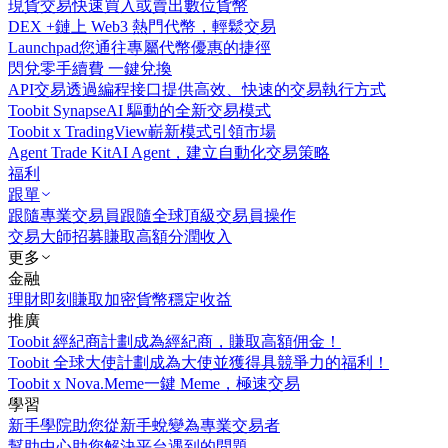
現貨交易
快速買入或賣出數位貨幣
DEX +
鏈上 Web3 熱門代幣，輕鬆交易
Launchpad
您通往專屬代幣優惠的捷徑
閃兌
零手續費 一鍵兌換
API交易
透過編程接口提供高效、快速的交易執行方式
Toobit Synapse
AI 驅動的全新交易模式
Toobit x TradingView
嶄新模式引領市場
Agent Trade Kit
AI Agent，建立自動化交易策略
福利
跟單
跟隨專業交易員
跟隨全球頂級交易員操作
交易大師招募
賺取高額分潤收入
更多
金融
理財
即刻賺取加密貨幣穩定收益
推廣
Toobit 經紀商計劃
成為經紀商，賺取高額佣金！
Toobit 全球大使計劃
成為大使並獲得具競爭力的福利！
Toobit x Nova.Meme
一鍵 Meme，極速交易
學習
新手學院
助您從新手蛻變為專業交易者
幫助中心
助您解決平台遇到的問題