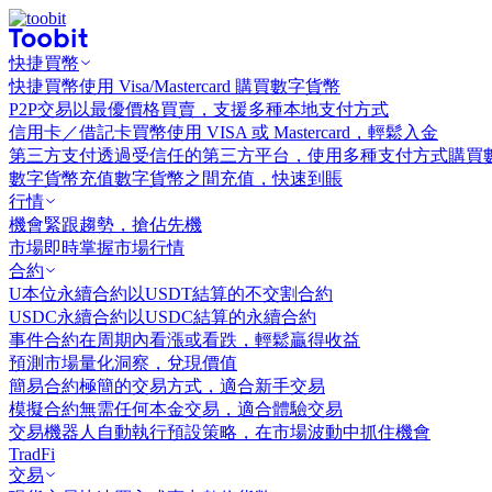
快捷買幣
快捷買幣
使用 Visa/Mastercard 購買數字貨幣
P2P交易
以最優價格買賣，支援多種本地支付方式
信用卡／借記卡買幣
使用 VISA 或 Mastercard，輕鬆入金
第三方支付
透過受信任的第三方平台，使用多種支付方式購買
數字貨幣充值
數字貨幣之間充值，快速到賬
行情
機會
緊跟趨勢，搶佔先機
市場
即時掌握市場行情
合約
U本位永續合約
以USDT結算的不交割合約
USDC永續合約
以USDC結算的永續合約
事件合約
在周期內看漲或看跌，輕鬆贏得收益
預測市場
量化洞察，兌現價值
簡易合約
極簡的交易方式，適合新手交易
模擬合約
無需任何本金交易，適合體驗交易
交易機器人
自動執行預設策略，在市場波動中抓住機會
TradFi
交易