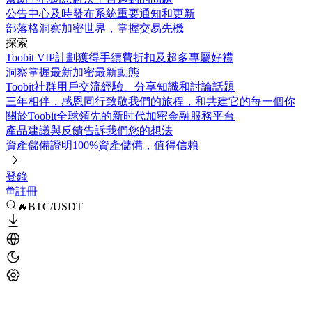
公告中心
及時發布系統重要通知和更新
部落格
洞察加密世界，掌握交易先機
探索
Toobit VIP計劃
獲得手續費折扣及超多專屬好禮
洞察
掌握最新加密最新動態
Toobit社群
用戶交流經驗、分享知識和討論話題
三年相伴，感恩同行
致敬我們的旅程，和共建它的每一個你
關於Toobit
全球領先的新时代加密金融服務平台
產品建議與反饋
告訴我們您的想法
資產儲備證明
100%資產儲備，值得信賴
登錄
註冊
🔥BTC/USDT