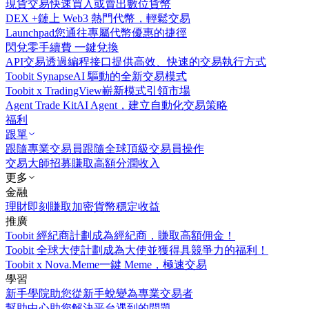
現貨交易
快速買入或賣出數位貨幣
DEX +
鏈上 Web3 熱門代幣，輕鬆交易
Launchpad
您通往專屬代幣優惠的捷徑
閃兌
零手續費 一鍵兌換
API交易
透過編程接口提供高效、快速的交易執行方式
Toobit Synapse
AI 驅動的全新交易模式
Toobit x TradingView
嶄新模式引領市場
Agent Trade Kit
AI Agent，建立自動化交易策略
福利
跟單
跟隨專業交易員
跟隨全球頂級交易員操作
交易大師招募
賺取高額分潤收入
更多
金融
理財
即刻賺取加密貨幣穩定收益
推廣
Toobit 經紀商計劃
成為經紀商，賺取高額佣金！
Toobit 全球大使計劃
成為大使並獲得具競爭力的福利！
Toobit x Nova.Meme
一鍵 Meme，極速交易
學習
新手學院
助您從新手蛻變為專業交易者
幫助中心
助您解決平台遇到的問題