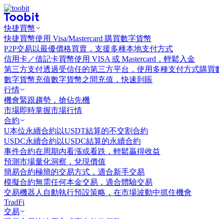
快捷買幣
快捷買幣
使用 Visa/Mastercard 購買數字貨幣
P2P交易
以最優價格買賣，支援多種本地支付方式
信用卡／借記卡買幣
使用 VISA 或 Mastercard，輕鬆入金
第三方支付
透過受信任的第三方平台，使用多種支付方式購買
數字貨幣充值
數字貨幣之間充值，快速到賬
行情
機會
緊跟趨勢，搶佔先機
市場
即時掌握市場行情
合約
U本位永續合約
以USDT結算的不交割合約
USDC永續合約
以USDC結算的永續合約
事件合約
在周期內看漲或看跌，輕鬆贏得收益
預測市場
量化洞察，兌現價值
簡易合約
極簡的交易方式，適合新手交易
模擬合約
無需任何本金交易，適合體驗交易
交易機器人
自動執行預設策略，在市場波動中抓住機會
TradFi
交易