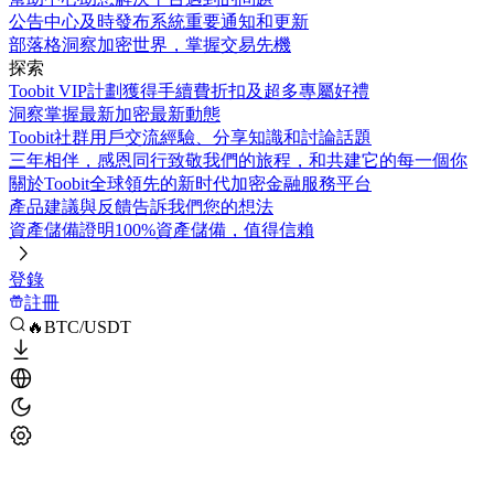
公告中心
及時發布系統重要通知和更新
部落格
洞察加密世界，掌握交易先機
探索
Toobit VIP計劃
獲得手續費折扣及超多專屬好禮
洞察
掌握最新加密最新動態
Toobit社群
用戶交流經驗、分享知識和討論話題
三年相伴，感恩同行
致敬我們的旅程，和共建它的每一個你
關於Toobit
全球領先的新时代加密金融服務平台
產品建議與反饋
告訴我們您的想法
資產儲備證明
100%資產儲備，值得信賴
登錄
註冊
🔥BTC/USDT