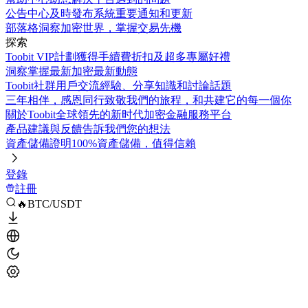
公告中心
及時發布系統重要通知和更新
部落格
洞察加密世界，掌握交易先機
探索
Toobit VIP計劃
獲得手續費折扣及超多專屬好禮
洞察
掌握最新加密最新動態
Toobit社群
用戶交流經驗、分享知識和討論話題
三年相伴，感恩同行
致敬我們的旅程，和共建它的每一個你
關於Toobit
全球領先的新时代加密金融服務平台
產品建議與反饋
告訴我們您的想法
資產儲備證明
100%資產儲備，值得信賴
登錄
註冊
🔥BTC/USDT