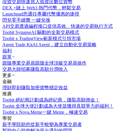
現貨交易
快速買入或賣出數位貨幣
DEX +
鏈上 Web3 熱門代幣，輕鬆交易
Launchpad
您通往專屬代幣優惠的捷徑
閃兌
零手續費 一鍵兌換
API交易
透過編程接口提供高效、快速的交易執行方式
Toobit Synapse
AI 驅動的全新交易模式
Toobit x TradingView
嶄新模式引領市場
Agent Trade Kit
AI Agent，建立自動化交易策略
福利
跟單
跟隨專業交易員
跟隨全球頂級交易員操作
交易大師招募
賺取高額分潤收入
更多
金融
理財
即刻賺取加密貨幣穩定收益
推廣
Toobit 經紀商計劃
成為經紀商，賺取高額佣金！
Toobit 全球大使計劃
成為大使並獲得具競爭力的福利！
Toobit x Nova.Meme
一鍵 Meme，極速交易
學習
新手學院
助您從新手蛻變為專業交易者
幫助中心
助您解決平台遇到的問題