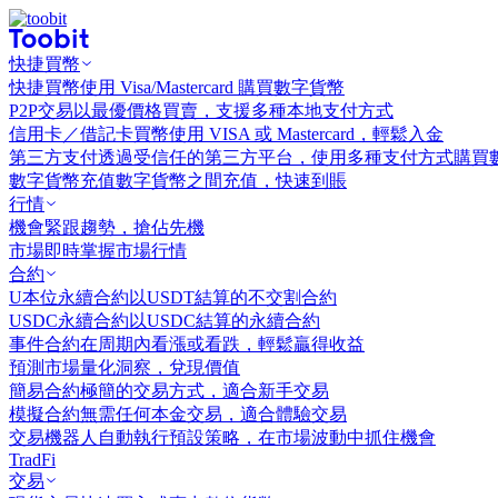
快捷買幣
快捷買幣
使用 Visa/Mastercard 購買數字貨幣
P2P交易
以最優價格買賣，支援多種本地支付方式
信用卡／借記卡買幣
使用 VISA 或 Mastercard，輕鬆入金
第三方支付
透過受信任的第三方平台，使用多種支付方式購買
數字貨幣充值
數字貨幣之間充值，快速到賬
行情
機會
緊跟趨勢，搶佔先機
市場
即時掌握市場行情
合約
U本位永續合約
以USDT結算的不交割合約
USDC永續合約
以USDC結算的永續合約
事件合約
在周期內看漲或看跌，輕鬆贏得收益
預測市場
量化洞察，兌現價值
簡易合約
極簡的交易方式，適合新手交易
模擬合約
無需任何本金交易，適合體驗交易
交易機器人
自動執行預設策略，在市場波動中抓住機會
TradFi
交易