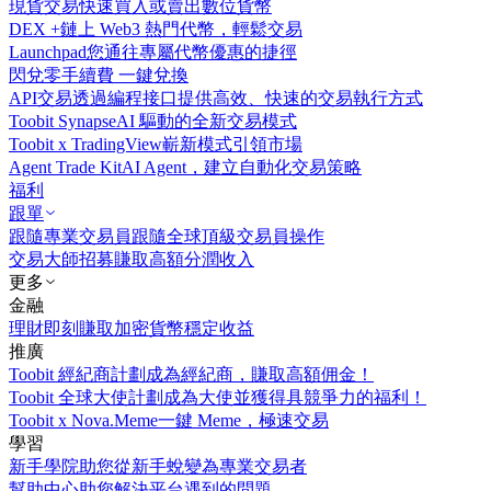
現貨交易
快速買入或賣出數位貨幣
DEX +
鏈上 Web3 熱門代幣，輕鬆交易
Launchpad
您通往專屬代幣優惠的捷徑
閃兌
零手續費 一鍵兌換
API交易
透過編程接口提供高效、快速的交易執行方式
Toobit Synapse
AI 驅動的全新交易模式
Toobit x TradingView
嶄新模式引領市場
Agent Trade Kit
AI Agent，建立自動化交易策略
福利
跟單
跟隨專業交易員
跟隨全球頂級交易員操作
交易大師招募
賺取高額分潤收入
更多
金融
理財
即刻賺取加密貨幣穩定收益
推廣
Toobit 經紀商計劃
成為經紀商，賺取高額佣金！
Toobit 全球大使計劃
成為大使並獲得具競爭力的福利！
Toobit x Nova.Meme
一鍵 Meme，極速交易
學習
新手學院
助您從新手蛻變為專業交易者
幫助中心
助您解決平台遇到的問題