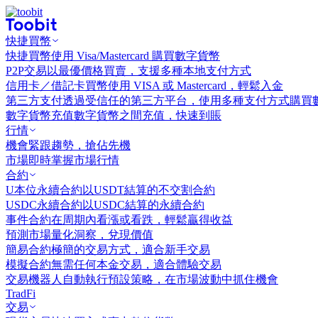
快捷買幣
快捷買幣
使用 Visa/Mastercard 購買數字貨幣
P2P交易
以最優價格買賣，支援多種本地支付方式
信用卡／借記卡買幣
使用 VISA 或 Mastercard，輕鬆入金
第三方支付
透過受信任的第三方平台，使用多種支付方式購買
數字貨幣充值
數字貨幣之間充值，快速到賬
行情
機會
緊跟趨勢，搶佔先機
市場
即時掌握市場行情
合約
U本位永續合約
以USDT結算的不交割合約
USDC永續合約
以USDC結算的永續合約
事件合約
在周期內看漲或看跌，輕鬆贏得收益
預測市場
量化洞察，兌現價值
簡易合約
極簡的交易方式，適合新手交易
模擬合約
無需任何本金交易，適合體驗交易
交易機器人
自動執行預設策略，在市場波動中抓住機會
TradFi
交易