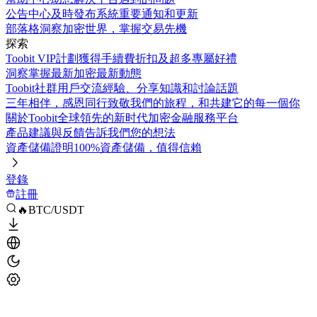
公告中心
及時發布系統重要通知和更新
部落格
洞察加密世界，掌握交易先機
探索
Toobit VIP計劃
獲得手續費折扣及超多專屬好禮
洞察
掌握最新加密最新動態
Toobit社群
用戶交流經驗、分享知識和討論話題
三年相伴，感恩同行
致敬我們的旅程，和共建它的每一個你
關於Toobit
全球領先的新时代加密金融服務平台
產品建議與反饋
告訴我們您的想法
資產儲備證明
100%資產儲備，值得信賴
登錄
註冊
🔥BTC/USDT