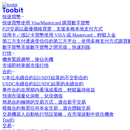
快捷買幣
快捷買幣
使用 Visa/Mastercard 購買數字貨幣
P2P交易
以最優價格買賣，支援多種本地支付方式
信用卡／借記卡買幣
使用 VISA 或 Mastercard，輕鬆入金
第三方支付
透過受信任的第三方平台，使用多種支付方式購買
數字貨幣充值
數字貨幣之間充值，快速到賬
行情
機會
緊跟趨勢，搶佔先機
市場
即時掌握市場行情
合約
U本位永續合約
以USDT結算的不交割合約
USDC永續合約
以USDC結算的永續合約
事件合約
在周期內看漲或看跌，輕鬆贏得收益
預測市場
量化洞察，兌現價值
簡易合約
極簡的交易方式，適合新手交易
模擬合約
無需任何本金交易，適合體驗交易
交易機器人
自動執行預設策略，在市場波動中抓住機會
TradFi
交易