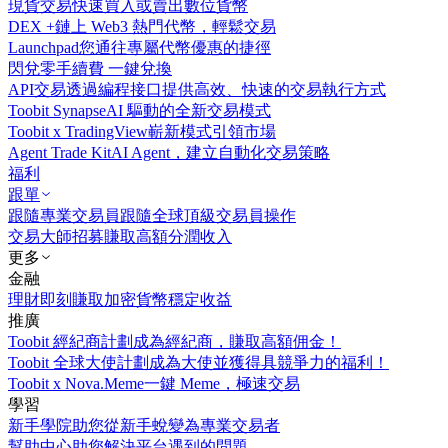
現貨交易
快速買入或賣出數位貨幣
DEX +
鏈上 Web3 熱門代幣，輕鬆交易
Launchpad
您通往專屬代幣優惠的捷徑
閃兌
零手續費 一鍵兌換
API交易
透過編程接口提供高效、快速的交易執行方式
Toobit Synapse
AI 驅動的全新交易模式
Toobit x TradingView
嶄新模式引領市場
Agent Trade Kit
AI Agent，建立自動化交易策略
福利
跟單
跟隨專業交易員
跟隨全球頂級交易員操作
交易大師招募
賺取高額分潤收入
更多
金融
理財
即刻賺取加密貨幣穩定收益
推廣
Toobit 經紀商計劃
成為經紀商，賺取高額佣金！
Toobit 全球大使計劃
成為大使並獲得具競爭力的福利！
Toobit x Nova.Meme
一鍵 Meme，極速交易
學習
新手學院
助您從新手蛻變為專業交易者
幫助中心
助您解決平台遇到的問題