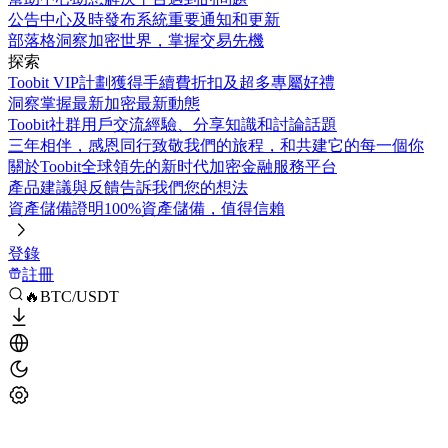
公告中心
及時發布系統重要通知和更新
部落格
洞察加密世界，掌握交易先機
探索
Toobit VIP計劃
獲得手續費折扣及超多專屬好禮
洞察
掌握最新加密最新動態
Toobit社群
用戶交流經驗、分享知識和討論話題
三年相伴，感恩同行
致敬我們的旅程，和共建它的每一個你
關於Toobit
全球領先的新时代加密金融服務平台
產品建議與反饋
告訴我們您的想法
資產儲備證明
100%資產儲備，值得信賴
登錄
註冊
🔥BTC/USDT