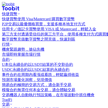
快捷買幣
快捷買幣
使用 Visa/Mastercard 購買數字貨幣
P2P交易
以最優價格買賣，支援多種本地支付方式
信用卡／借記卡買幣
使用 VISA 或 Mastercard，輕鬆入金
第三方支付
透過受信任的第三方平台，使用多種支付方式購買
數字貨幣充值
數字貨幣之間充值，快速到賬
行情
機會
緊跟趨勢，搶佔先機
市場
即時掌握市場行情
合約
U本位永續合約
以USDT結算的不交割合約
USDC永續合約
以USDC結算的永續合約
事件合約
在周期內看漲或看跌，輕鬆贏得收益
預測市場
量化洞察，兌現價值
簡易合約
極簡的交易方式，適合新手交易
模擬合約
無需任何本金交易，適合體驗交易
交易機器人
自動執行預設策略，在市場波動中抓住機會
TradFi
交易