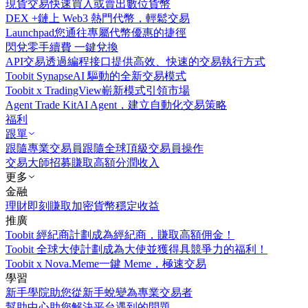
現貨交易
快速買入或賣出數位貨幣
DEX +
鏈上 Web3 熱門代幣，輕鬆交易
Launchpad
您通往專屬代幣優惠的捷徑
閃兌
零手續費 一鍵兌換
API交易
透過編程接口提供高效、快速的交易執行方式
Toobit Synapse
AI 驅動的全新交易模式
Toobit x TradingView
嶄新模式引領市場
Agent Trade Kit
AI Agent，建立自動化交易策略
福利
跟單
跟隨專業交易員
跟隨全球頂級交易員操作
交易大師招募
賺取高額分潤收入
更多
金融
理財
即刻賺取加密貨幣穩定收益
推廣
Toobit 經紀商計劃
成為經紀商，賺取高額佣金！
Toobit 全球大使計劃
成為大使並獲得具競爭力的福利！
Toobit x Nova.Meme
一鍵 Meme，極速交易
學習
新手學院
助您從新手蛻變為專業交易者
幫助中心
助您解決平台遇到的問題