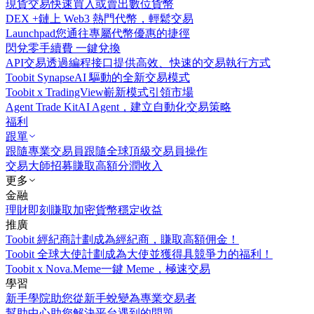
現貨交易
快速買入或賣出數位貨幣
DEX +
鏈上 Web3 熱門代幣，輕鬆交易
Launchpad
您通往專屬代幣優惠的捷徑
閃兌
零手續費 一鍵兌換
API交易
透過編程接口提供高效、快速的交易執行方式
Toobit Synapse
AI 驅動的全新交易模式
Toobit x TradingView
嶄新模式引領市場
Agent Trade Kit
AI Agent，建立自動化交易策略
福利
跟單
跟隨專業交易員
跟隨全球頂級交易員操作
交易大師招募
賺取高額分潤收入
更多
金融
理財
即刻賺取加密貨幣穩定收益
推廣
Toobit 經紀商計劃
成為經紀商，賺取高額佣金！
Toobit 全球大使計劃
成為大使並獲得具競爭力的福利！
Toobit x Nova.Meme
一鍵 Meme，極速交易
學習
新手學院
助您從新手蛻變為專業交易者
幫助中心
助您解決平台遇到的問題