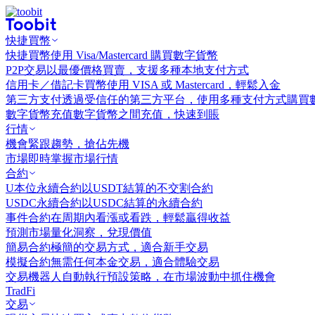
快捷買幣
快捷買幣
使用 Visa/Mastercard 購買數字貨幣
P2P交易
以最優價格買賣，支援多種本地支付方式
信用卡／借記卡買幣
使用 VISA 或 Mastercard，輕鬆入金
第三方支付
透過受信任的第三方平台，使用多種支付方式購買
數字貨幣充值
數字貨幣之間充值，快速到賬
行情
機會
緊跟趨勢，搶佔先機
市場
即時掌握市場行情
合約
U本位永續合約
以USDT結算的不交割合約
USDC永續合約
以USDC結算的永續合約
事件合約
在周期內看漲或看跌，輕鬆贏得收益
預測市場
量化洞察，兌現價值
簡易合約
極簡的交易方式，適合新手交易
模擬合約
無需任何本金交易，適合體驗交易
交易機器人
自動執行預設策略，在市場波動中抓住機會
TradFi
交易