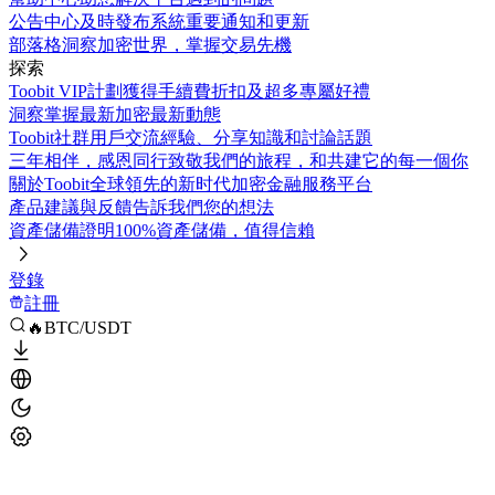
公告中心
及時發布系統重要通知和更新
部落格
洞察加密世界，掌握交易先機
探索
Toobit VIP計劃
獲得手續費折扣及超多專屬好禮
洞察
掌握最新加密最新動態
Toobit社群
用戶交流經驗、分享知識和討論話題
三年相伴，感恩同行
致敬我們的旅程，和共建它的每一個你
關於Toobit
全球領先的新时代加密金融服務平台
產品建議與反饋
告訴我們您的想法
資產儲備證明
100%資產儲備，值得信賴
登錄
註冊
🔥BTC/USDT