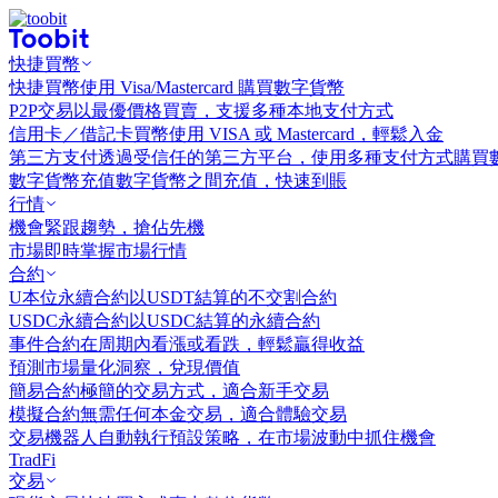
快捷買幣
快捷買幣
使用 Visa/Mastercard 購買數字貨幣
P2P交易
以最優價格買賣，支援多種本地支付方式
信用卡／借記卡買幣
使用 VISA 或 Mastercard，輕鬆入金
第三方支付
透過受信任的第三方平台，使用多種支付方式購買
數字貨幣充值
數字貨幣之間充值，快速到賬
行情
機會
緊跟趨勢，搶佔先機
市場
即時掌握市場行情
合約
U本位永續合約
以USDT結算的不交割合約
USDC永續合約
以USDC結算的永續合約
事件合約
在周期內看漲或看跌，輕鬆贏得收益
預測市場
量化洞察，兌現價值
簡易合約
極簡的交易方式，適合新手交易
模擬合約
無需任何本金交易，適合體驗交易
交易機器人
自動執行預設策略，在市場波動中抓住機會
TradFi
交易