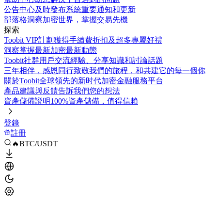
公告中心
及時發布系統重要通知和更新
部落格
洞察加密世界，掌握交易先機
探索
Toobit VIP計劃
獲得手續費折扣及超多專屬好禮
洞察
掌握最新加密最新動態
Toobit社群
用戶交流經驗、分享知識和討論話題
三年相伴，感恩同行
致敬我們的旅程，和共建它的每一個你
關於Toobit
全球領先的新时代加密金融服務平台
產品建議與反饋
告訴我們您的想法
資產儲備證明
100%資產儲備，值得信賴
登錄
註冊
🔥BTC/USDT