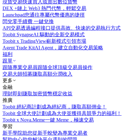
現貨交易
快速買入或賣出數位貨幣
DEX +
鏈上 Web3 熱門代幣，輕鬆交易
Launchpad
您通往專屬代幣優惠的捷徑
閃兌
零手續費 一鍵兌換
API交易
透過編程接口提供高效、快速的交易執行方式
Toobit Synapse
AI 驅動的全新交易模式
Toobit x TradingView
嶄新模式引領市場
Agent Trade Kit
AI Agent，建立自動化交易策略
福利
跟單
跟隨專業交易員
跟隨全球頂級交易員操作
交易大師招募
賺取高額分潤收入
更多
金融
理財
即刻賺取加密貨幣穩定收益
推廣
Toobit 經紀商計劃
成為經紀商，賺取高額佣金！
Toobit 全球大使計劃
成為大使並獲得具競爭力的福利！
Toobit x Nova.Meme
一鍵 Meme，極速交易
學習
新手學院
助您從新手蛻變為專業交易者
幫助中心
助您解決平台遇到的問題