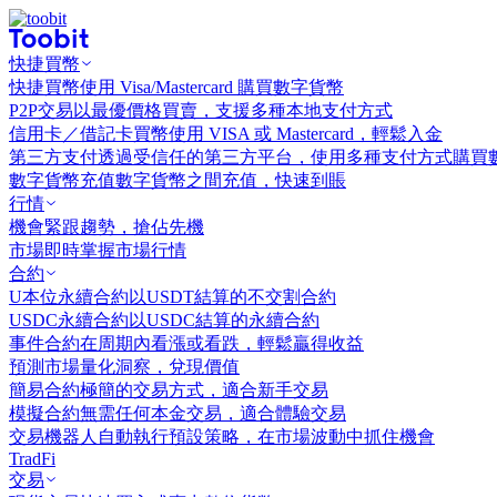
快捷買幣
快捷買幣
使用 Visa/Mastercard 購買數字貨幣
P2P交易
以最優價格買賣，支援多種本地支付方式
信用卡／借記卡買幣
使用 VISA 或 Mastercard，輕鬆入金
第三方支付
透過受信任的第三方平台，使用多種支付方式購買
數字貨幣充值
數字貨幣之間充值，快速到賬
行情
機會
緊跟趨勢，搶佔先機
市場
即時掌握市場行情
合約
U本位永續合約
以USDT結算的不交割合約
USDC永續合約
以USDC結算的永續合約
事件合約
在周期內看漲或看跌，輕鬆贏得收益
預測市場
量化洞察，兌現價值
簡易合約
極簡的交易方式，適合新手交易
模擬合約
無需任何本金交易，適合體驗交易
交易機器人
自動執行預設策略，在市場波動中抓住機會
TradFi
交易