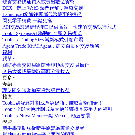
現貨交易
快速買入或賣出數位貨幣
DEX +
鏈上 Web3 熱門代幣，輕鬆交易
Launchpad
您通往專屬代幣優惠的捷徑
閃兌
零手續費 一鍵兌換
API交易
透過編程接口提供高效、快速的交易執行方式
Toobit Synapse
AI 驅動的全新交易模式
Toobit x TradingView
嶄新模式引領市場
Agent Trade Kit
AI Agent，建立自動化交易策略
福利
跟單
跟隨專業交易員
跟隨全球頂級交易員操作
交易大師招募
賺取高額分潤收入
更多
金融
理財
即刻賺取加密貨幣穩定收益
推廣
Toobit 經紀商計劃
成為經紀商，賺取高額佣金！
Toobit 全球大使計劃
成為大使並獲得具競爭力的福利！
Toobit x Nova.Meme
一鍵 Meme，極速交易
學習
新手學院
助您從新手蛻變為專業交易者
幫助中心
助您解決平台遇到的問題