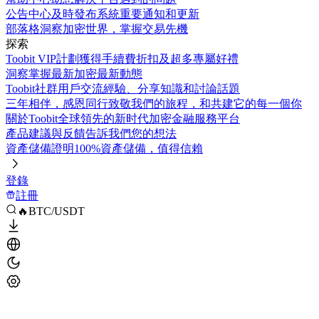
公告中心
及時發布系統重要通知和更新
部落格
洞察加密世界，掌握交易先機
探索
Toobit VIP計劃
獲得手續費折扣及超多專屬好禮
洞察
掌握最新加密最新動態
Toobit社群
用戶交流經驗、分享知識和討論話題
三年相伴，感恩同行
致敬我們的旅程，和共建它的每一個你
關於Toobit
全球領先的新时代加密金融服務平台
產品建議與反饋
告訴我們您的想法
資產儲備證明
100%資產儲備，值得信賴
登錄
註冊
🔥BTC/USDT