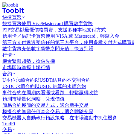
快捷買幣
快捷買幣
使用 Visa/Mastercard 購買數字貨幣
P2P交易
以最優價格買賣，支援多種本地支付方式
信用卡／借記卡買幣
使用 VISA 或 Mastercard，輕鬆入金
第三方支付
透過受信任的第三方平台，使用多種支付方式購買
數字貨幣充值
數字貨幣之間充值，快速到賬
行情
機會
緊跟趨勢，搶佔先機
市場
即時掌握市場行情
合約
U本位永續合約
以USDT結算的不交割合約
USDC永續合約
以USDC結算的永續合約
事件合約
在周期內看漲或看跌，輕鬆贏得收益
預測市場
量化洞察，兌現價值
簡易合約
極簡的交易方式，適合新手交易
模擬合約
無需任何本金交易，適合體驗交易
交易機器人
自動執行預設策略，在市場波動中抓住機會
TradFi
交易