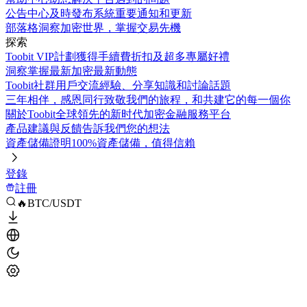
公告中心
及時發布系統重要通知和更新
部落格
洞察加密世界，掌握交易先機
探索
Toobit VIP計劃
獲得手續費折扣及超多專屬好禮
洞察
掌握最新加密最新動態
Toobit社群
用戶交流經驗、分享知識和討論話題
三年相伴，感恩同行
致敬我們的旅程，和共建它的每一個你
關於Toobit
全球領先的新时代加密金融服務平台
產品建議與反饋
告訴我們您的想法
資產儲備證明
100%資產儲備，值得信賴
登錄
註冊
🔥BTC/USDT