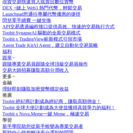
現貨交易
快速買入或賣出數位貨幣
DEX +
鏈上 Web3 熱門代幣，輕鬆交易
Launchpad
您通往專屬代幣優惠的捷徑
閃兌
零手續費 一鍵兌換
API交易
透過編程接口提供高效、快速的交易執行方式
Toobit Synapse
AI 驅動的全新交易模式
Toobit x TradingView
嶄新模式引領市場
Agent Trade Kit
AI Agent，建立自動化交易策略
福利
跟單
跟隨專業交易員
跟隨全球頂級交易員操作
交易大師招募
賺取高額分潤收入
更多
金融
理財
即刻賺取加密貨幣穩定收益
推廣
Toobit 經紀商計劃
成為經紀商，賺取高額佣金！
Toobit 全球大使計劃
成為大使並獲得具競爭力的福利！
Toobit x Nova.Meme
一鍵 Meme，極速交易
學習
新手學院
助您從新手蛻變為專業交易者
幫助中心
助您解決平台遇到的問題