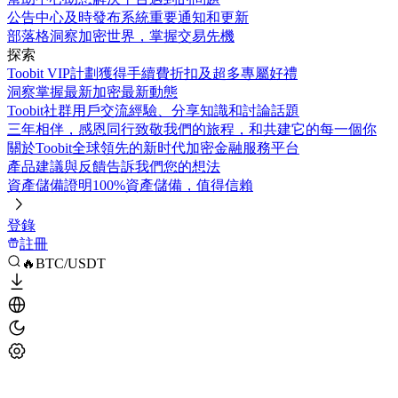
公告中心
及時發布系統重要通知和更新
部落格
洞察加密世界，掌握交易先機
探索
Toobit VIP計劃
獲得手續費折扣及超多專屬好禮
洞察
掌握最新加密最新動態
Toobit社群
用戶交流經驗、分享知識和討論話題
三年相伴，感恩同行
致敬我們的旅程，和共建它的每一個你
關於Toobit
全球領先的新时代加密金融服務平台
產品建議與反饋
告訴我們您的想法
資產儲備證明
100%資產儲備，值得信賴
登錄
註冊
🔥BTC/USDT