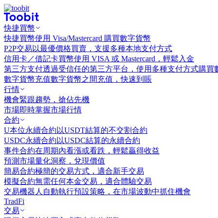
快捷買幣
快捷買幣
使用 Visa/Mastercard 購買數字貨幣
P2P交易
以最優價格買賣，支援多種本地支付方式
信用卡／借記卡買幣
使用 VISA 或 Mastercard，輕鬆入金
第三方支付
透過受信任的第三方平台，使用多種支付方式購買
數字貨幣充值
數字貨幣之間充值，快速到賬
行情
機會
緊跟趨勢，搶佔先機
市場
即時掌握市場行情
合約
U本位永續合約
以USDT結算的不交割合約
USDC永續合約
以USDC結算的永續合約
事件合約
在周期內看漲或看跌，輕鬆贏得收益
預測市場
量化洞察，兌現價值
簡易合約
極簡的交易方式，適合新手交易
模擬合約
無需任何本金交易，適合體驗交易
交易機器人
自動執行預設策略，在市場波動中抓住機會
TradFi
交易