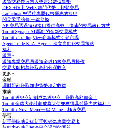
現貨交易
快速買入或賣出數位貨幣
DEX +
鏈上 Web3 熱門代幣，輕鬆交易
Launchpad
您通往專屬代幣優惠的捷徑
閃兌
零手續費 一鍵兌換
API交易
透過編程接口提供高效、快速的交易執行方式
Toobit Synapse
AI 驅動的全新交易模式
Toobit x TradingView
嶄新模式引領市場
Agent Trade Kit
AI Agent，建立自動化交易策略
福利
跟單
跟隨專業交易員
跟隨全球頂級交易員操作
交易大師招募
賺取高額分潤收入
更多
金融
理財
即刻賺取加密貨幣穩定收益
推廣
Toobit 經紀商計劃
成為經紀商，賺取高額佣金！
Toobit 全球大使計劃
成為大使並獲得具競爭力的福利！
Toobit x Nova.Meme
一鍵 Meme，極速交易
學習
新手學院
助您從新手蛻變為專業交易者
幫助中心
助您解決平台遇到的問題