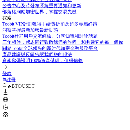
公告中心
及時發布系統重要通知和更新
部落格
洞察加密世界，掌握交易先機
探索
Toobit VIP計劃
獲得手續費折扣及超多專屬好禮
洞察
掌握最新加密最新動態
Toobit社群
用戶交流經驗、分享知識和討論話題
三年相伴，感恩同行
致敬我們的旅程，和共建它的每一個你
關於Toobit
全球領先的新时代加密金融服務平台
產品建議與反饋
告訴我們您的想法
資產儲備證明
100%資產儲備，值得信賴
登錄
註冊
🔥BTC/USDT