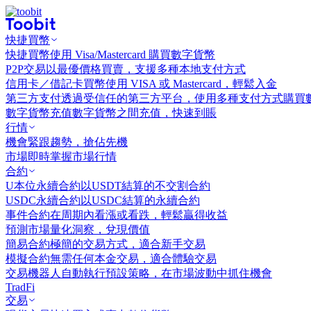
快捷買幣
快捷買幣
使用 Visa/Mastercard 購買數字貨幣
P2P交易
以最優價格買賣，支援多種本地支付方式
信用卡／借記卡買幣
使用 VISA 或 Mastercard，輕鬆入金
第三方支付
透過受信任的第三方平台，使用多種支付方式購買
數字貨幣充值
數字貨幣之間充值，快速到賬
行情
機會
緊跟趨勢，搶佔先機
市場
即時掌握市場行情
合約
U本位永續合約
以USDT結算的不交割合約
USDC永續合約
以USDC結算的永續合約
事件合約
在周期內看漲或看跌，輕鬆贏得收益
預測市場
量化洞察，兌現價值
簡易合約
極簡的交易方式，適合新手交易
模擬合約
無需任何本金交易，適合體驗交易
交易機器人
自動執行預設策略，在市場波動中抓住機會
TradFi
交易