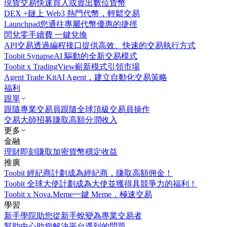
現貨交易
快速買入或賣出數位貨幣
DEX +
鏈上 Web3 熱門代幣，輕鬆交易
Launchpad
您通往專屬代幣優惠的捷徑
閃兌
零手續費 一鍵兌換
API交易
透過編程接口提供高效、快速的交易執行方式
Toobit Synapse
AI 驅動的全新交易模式
Toobit x TradingView
嶄新模式引領市場
Agent Trade Kit
AI Agent，建立自動化交易策略
福利
跟單
跟隨專業交易員
跟隨全球頂級交易員操作
交易大師招募
賺取高額分潤收入
更多
金融
理財
即刻賺取加密貨幣穩定收益
推廣
Toobit 經紀商計劃
成為經紀商，賺取高額佣金！
Toobit 全球大使計劃
成為大使並獲得具競爭力的福利！
Toobit x Nova.Meme
一鍵 Meme，極速交易
學習
新手學院
助您從新手蛻變為專業交易者
幫助中心
助您解決平台遇到的問題