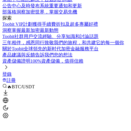
公告中心
及時發布系統重要通知和更新
部落格
洞察加密世界，掌握交易先機
探索
Toobit VIP計劃
獲得手續費折扣及超多專屬好禮
洞察
掌握最新加密最新動態
Toobit社群
用戶交流經驗、分享知識和討論話題
三年相伴，感恩同行
致敬我們的旅程，和共建它的每一個你
關於Toobit
全球領先的新时代加密金融服務平台
產品建議與反饋
告訴我們您的想法
資產儲備證明
100%資產儲備，值得信賴
登錄
註冊
🔥BTC/USDT