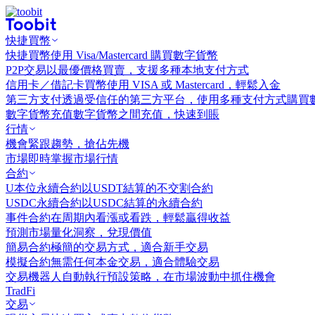
快捷買幣
快捷買幣
使用 Visa/Mastercard 購買數字貨幣
P2P交易
以最優價格買賣，支援多種本地支付方式
信用卡／借記卡買幣
使用 VISA 或 Mastercard，輕鬆入金
第三方支付
透過受信任的第三方平台，使用多種支付方式購買
數字貨幣充值
數字貨幣之間充值，快速到賬
行情
機會
緊跟趨勢，搶佔先機
市場
即時掌握市場行情
合約
U本位永續合約
以USDT結算的不交割合約
USDC永續合約
以USDC結算的永續合約
事件合約
在周期內看漲或看跌，輕鬆贏得收益
預測市場
量化洞察，兌現價值
簡易合約
極簡的交易方式，適合新手交易
模擬合約
無需任何本金交易，適合體驗交易
交易機器人
自動執行預設策略，在市場波動中抓住機會
TradFi
交易