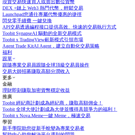
現貨交易
快速買入或賣出數位貨幣
DEX +
鏈上 Web3 熱門代幣，輕鬆交易
Launchpad
您通往專屬代幣優惠的捷徑
閃兌
零手續費 一鍵兌換
API交易
透過編程接口提供高效、快速的交易執行方式
Toobit Synapse
AI 驅動的全新交易模式
Toobit x TradingView
嶄新模式引領市場
Agent Trade Kit
AI Agent，建立自動化交易策略
福利
跟單
跟隨專業交易員
跟隨全球頂級交易員操作
交易大師招募
賺取高額分潤收入
更多
金融
理財
即刻賺取加密貨幣穩定收益
推廣
Toobit 經紀商計劃
成為經紀商，賺取高額佣金！
Toobit 全球大使計劃
成為大使並獲得具競爭力的福利！
Toobit x Nova.Meme
一鍵 Meme，極速交易
學習
新手學院
助您從新手蛻變為專業交易者
幫助中心
助您解決平台遇到的問題