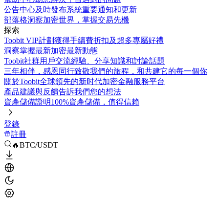
公告中心
及時發布系統重要通知和更新
部落格
洞察加密世界，掌握交易先機
探索
Toobit VIP計劃
獲得手續費折扣及超多專屬好禮
洞察
掌握最新加密最新動態
Toobit社群
用戶交流經驗、分享知識和討論話題
三年相伴，感恩同行
致敬我們的旅程，和共建它的每一個你
關於Toobit
全球領先的新时代加密金融服務平台
產品建議與反饋
告訴我們您的想法
資產儲備證明
100%資產儲備，值得信賴
登錄
註冊
🔥BTC/USDT