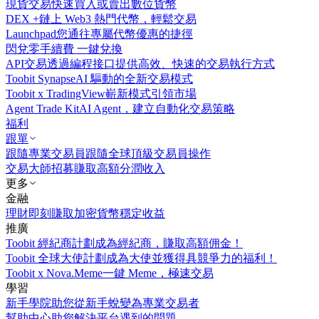
現貨交易
快速買入或賣出數位貨幣
DEX +
鏈上 Web3 熱門代幣，輕鬆交易
Launchpad
您通往專屬代幣優惠的捷徑
閃兌
零手續費 一鍵兌換
API交易
透過編程接口提供高效、快速的交易執行方式
Toobit Synapse
AI 驅動的全新交易模式
Toobit x TradingView
嶄新模式引領市場
Agent Trade Kit
AI Agent，建立自動化交易策略
福利
跟單
跟隨專業交易員
跟隨全球頂級交易員操作
交易大師招募
賺取高額分潤收入
更多
金融
理財
即刻賺取加密貨幣穩定收益
推廣
Toobit 經紀商計劃
成為經紀商，賺取高額佣金！
Toobit 全球大使計劃
成為大使並獲得具競爭力的福利！
Toobit x Nova.Meme
一鍵 Meme，極速交易
學習
新手學院
助您從新手蛻變為專業交易者
幫助中心
助您解決平台遇到的問題