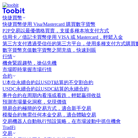
快捷買幣
快捷買幣
使用 Visa/Mastercard 購買數字貨幣
P2P交易
以最優價格買賣，支援多種本地支付方式
信用卡／借記卡買幣
使用 VISA 或 Mastercard，輕鬆入金
第三方支付
透過受信任的第三方平台，使用多種支付方式購買
數字貨幣充值
數字貨幣之間充值，快速到賬
行情
機會
緊跟趨勢，搶佔先機
市場
即時掌握市場行情
合約
U本位永續合約
以USDT結算的不交割合約
USDC永續合約
以USDC結算的永續合約
事件合約
在周期內看漲或看跌，輕鬆贏得收益
預測市場
量化洞察，兌現價值
簡易合約
極簡的交易方式，適合新手交易
模擬合約
無需任何本金交易，適合體驗交易
交易機器人
自動執行預設策略，在市場波動中抓住機會
TradFi
交易