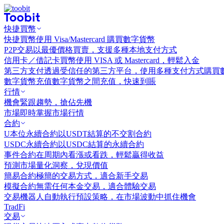
快捷買幣
快捷買幣
使用 Visa/Mastercard 購買數字貨幣
P2P交易
以最優價格買賣，支援多種本地支付方式
信用卡／借記卡買幣
使用 VISA 或 Mastercard，輕鬆入金
第三方支付
透過受信任的第三方平台，使用多種支付方式購買
數字貨幣充值
數字貨幣之間充值，快速到賬
行情
機會
緊跟趨勢，搶佔先機
市場
即時掌握市場行情
合約
U本位永續合約
以USDT結算的不交割合約
USDC永續合約
以USDC結算的永續合約
事件合約
在周期內看漲或看跌，輕鬆贏得收益
預測市場
量化洞察，兌現價值
簡易合約
極簡的交易方式，適合新手交易
模擬合約
無需任何本金交易，適合體驗交易
交易機器人
自動執行預設策略，在市場波動中抓住機會
TradFi
交易