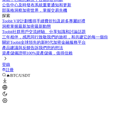
公告中心
及時發布系統重要通知和更新
部落格
洞察加密世界，掌握交易先機
探索
Toobit VIP計劃
獲得手續費折扣及超多專屬好禮
洞察
掌握最新加密最新動態
Toobit社群
用戶交流經驗、分享知識和討論話題
三年相伴，感恩同行
致敬我們的旅程，和共建它的每一個你
關於Toobit
全球領先的新时代加密金融服務平台
產品建議與反饋
告訴我們您的想法
資產儲備證明
100%資產儲備，值得信賴
登錄
註冊
🔥BTC/USDT