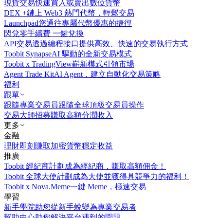
現貨交易
快速買入或賣出數位貨幣
DEX +
鏈上 Web3 熱門代幣，輕鬆交易
Launchpad
您通往專屬代幣優惠的捷徑
閃兌
零手續費 一鍵兌換
API交易
透過編程接口提供高效、快速的交易執行方式
Toobit Synapse
AI 驅動的全新交易模式
Toobit x TradingView
嶄新模式引領市場
Agent Trade Kit
AI Agent，建立自動化交易策略
福利
跟單
跟隨專業交易員
跟隨全球頂級交易員操作
交易大師招募
賺取高額分潤收入
更多
金融
理財
即刻賺取加密貨幣穩定收益
推廣
Toobit 經紀商計劃
成為經紀商，賺取高額佣金！
Toobit 全球大使計劃
成為大使並獲得具競爭力的福利！
Toobit x Nova.Meme
一鍵 Meme，極速交易
學習
新手學院
助您從新手蛻變為專業交易者
幫助中心
助您解決平台遇到的問題