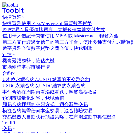
快捷買幣
快捷買幣
使用 Visa/Mastercard 購買數字貨幣
P2P交易
以最優價格買賣，支援多種本地支付方式
信用卡／借記卡買幣
使用 VISA 或 Mastercard，輕鬆入金
第三方支付
透過受信任的第三方平台，使用多種支付方式購買
數字貨幣充值
數字貨幣之間充值，快速到賬
行情
機會
緊跟趨勢，搶佔先機
市場
即時掌握市場行情
合約
U本位永續合約
以USDT結算的不交割合約
USDC永續合約
以USDC結算的永續合約
事件合約
在周期內看漲或看跌，輕鬆贏得收益
預測市場
量化洞察，兌現價值
簡易合約
極簡的交易方式，適合新手交易
模擬合約
無需任何本金交易，適合體驗交易
交易機器人
自動執行預設策略，在市場波動中抓住機會
TradFi
交易