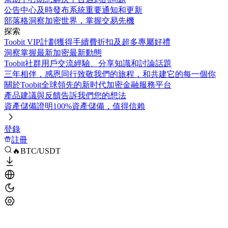
公告中心
及時發布系統重要通知和更新
部落格
洞察加密世界，掌握交易先機
探索
Toobit VIP計劃
獲得手續費折扣及超多專屬好禮
洞察
掌握最新加密最新動態
Toobit社群
用戶交流經驗、分享知識和討論話題
三年相伴，感恩同行
致敬我們的旅程，和共建它的每一個你
關於Toobit
全球領先的新时代加密金融服務平台
產品建議與反饋
告訴我們您的想法
資產儲備證明
100%資產儲備，值得信賴
登錄
註冊
🔥BTC/USDT