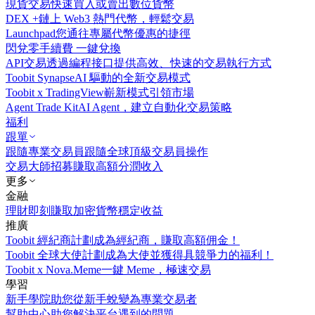
現貨交易
快速買入或賣出數位貨幣
DEX +
鏈上 Web3 熱門代幣，輕鬆交易
Launchpad
您通往專屬代幣優惠的捷徑
閃兌
零手續費 一鍵兌換
API交易
透過編程接口提供高效、快速的交易執行方式
Toobit Synapse
AI 驅動的全新交易模式
Toobit x TradingView
嶄新模式引領市場
Agent Trade Kit
AI Agent，建立自動化交易策略
福利
跟單
跟隨專業交易員
跟隨全球頂級交易員操作
交易大師招募
賺取高額分潤收入
更多
金融
理財
即刻賺取加密貨幣穩定收益
推廣
Toobit 經紀商計劃
成為經紀商，賺取高額佣金！
Toobit 全球大使計劃
成為大使並獲得具競爭力的福利！
Toobit x Nova.Meme
一鍵 Meme，極速交易
學習
新手學院
助您從新手蛻變為專業交易者
幫助中心
助您解決平台遇到的問題