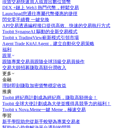
現貨交易
快速買入或賣出數位貨幣
DEX +
鏈上 Web3 熱門代幣，輕鬆交易
Launchpad
您通往專屬代幣優惠的捷徑
閃兌
零手續費 一鍵兌換
API交易
透過編程接口提供高效、快速的交易執行方式
Toobit Synapse
AI 驅動的全新交易模式
Toobit x TradingView
嶄新模式引領市場
Agent Trade Kit
AI Agent，建立自動化交易策略
福利
跟單
跟隨專業交易員
跟隨全球頂級交易員操作
交易大師招募
賺取高額分潤收入
更多
金融
理財
即刻賺取加密貨幣穩定收益
推廣
Toobit 經紀商計劃
成為經紀商，賺取高額佣金！
Toobit 全球大使計劃
成為大使並獲得具競爭力的福利！
Toobit x Nova.Meme
一鍵 Meme，極速交易
學習
新手學院
助您從新手蛻變為專業交易者
幫助中心
助您解決平台遇到的問題