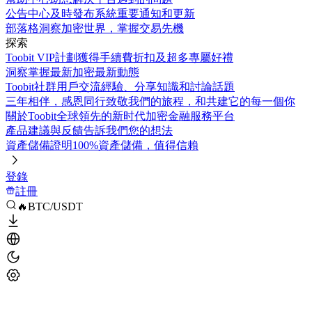
公告中心
及時發布系統重要通知和更新
部落格
洞察加密世界，掌握交易先機
探索
Toobit VIP計劃
獲得手續費折扣及超多專屬好禮
洞察
掌握最新加密最新動態
Toobit社群
用戶交流經驗、分享知識和討論話題
三年相伴，感恩同行
致敬我們的旅程，和共建它的每一個你
關於Toobit
全球領先的新时代加密金融服務平台
產品建議與反饋
告訴我們您的想法
資產儲備證明
100%資產儲備，值得信賴
登錄
註冊
🔥BTC/USDT