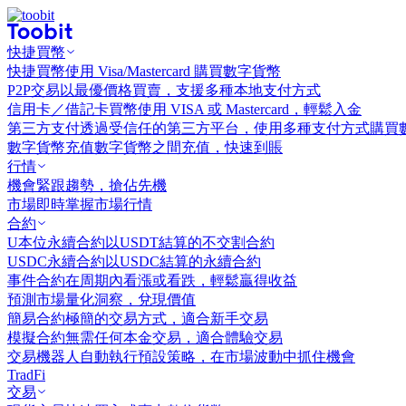
快捷買幣
快捷買幣
使用 Visa/Mastercard 購買數字貨幣
P2P交易
以最優價格買賣，支援多種本地支付方式
信用卡／借記卡買幣
使用 VISA 或 Mastercard，輕鬆入金
第三方支付
透過受信任的第三方平台，使用多種支付方式購買
數字貨幣充值
數字貨幣之間充值，快速到賬
行情
機會
緊跟趨勢，搶佔先機
市場
即時掌握市場行情
合約
U本位永續合約
以USDT結算的不交割合約
USDC永續合約
以USDC結算的永續合約
事件合約
在周期內看漲或看跌，輕鬆贏得收益
預測市場
量化洞察，兌現價值
簡易合約
極簡的交易方式，適合新手交易
模擬合約
無需任何本金交易，適合體驗交易
交易機器人
自動執行預設策略，在市場波動中抓住機會
TradFi
交易