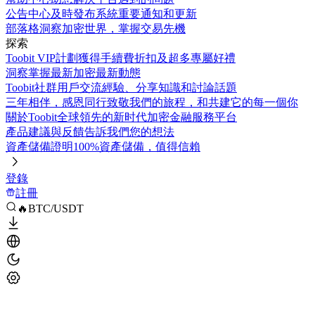
公告中心
及時發布系統重要通知和更新
部落格
洞察加密世界，掌握交易先機
探索
Toobit VIP計劃
獲得手續費折扣及超多專屬好禮
洞察
掌握最新加密最新動態
Toobit社群
用戶交流經驗、分享知識和討論話題
三年相伴，感恩同行
致敬我們的旅程，和共建它的每一個你
關於Toobit
全球領先的新时代加密金融服務平台
產品建議與反饋
告訴我們您的想法
資產儲備證明
100%資產儲備，值得信賴
登錄
註冊
🔥BTC/USDT