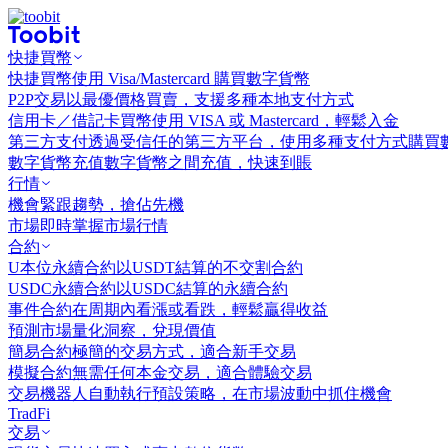
快捷買幣
快捷買幣
使用 Visa/Mastercard 購買數字貨幣
P2P交易
以最優價格買賣，支援多種本地支付方式
信用卡／借記卡買幣
使用 VISA 或 Mastercard，輕鬆入金
第三方支付
透過受信任的第三方平台，使用多種支付方式購買
數字貨幣充值
數字貨幣之間充值，快速到賬
行情
機會
緊跟趨勢，搶佔先機
市場
即時掌握市場行情
合約
U本位永續合約
以USDT結算的不交割合約
USDC永續合約
以USDC結算的永續合約
事件合約
在周期內看漲或看跌，輕鬆贏得收益
預測市場
量化洞察，兌現價值
簡易合約
極簡的交易方式，適合新手交易
模擬合約
無需任何本金交易，適合體驗交易
交易機器人
自動執行預設策略，在市場波動中抓住機會
TradFi
交易