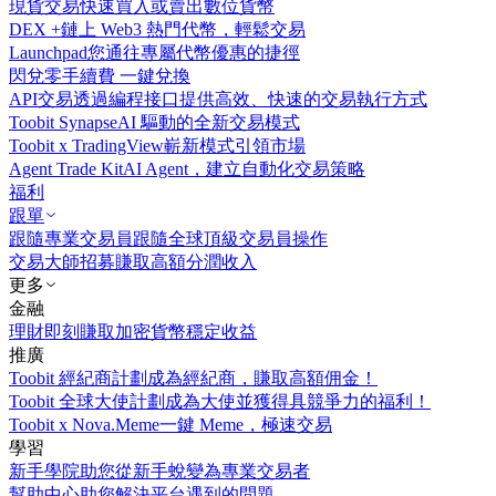
現貨交易
快速買入或賣出數位貨幣
DEX +
鏈上 Web3 熱門代幣，輕鬆交易
Launchpad
您通往專屬代幣優惠的捷徑
閃兌
零手續費 一鍵兌換
API交易
透過編程接口提供高效、快速的交易執行方式
Toobit Synapse
AI 驅動的全新交易模式
Toobit x TradingView
嶄新模式引領市場
Agent Trade Kit
AI Agent，建立自動化交易策略
福利
跟單
跟隨專業交易員
跟隨全球頂級交易員操作
交易大師招募
賺取高額分潤收入
更多
金融
理財
即刻賺取加密貨幣穩定收益
推廣
Toobit 經紀商計劃
成為經紀商，賺取高額佣金！
Toobit 全球大使計劃
成為大使並獲得具競爭力的福利！
Toobit x Nova.Meme
一鍵 Meme，極速交易
學習
新手學院
助您從新手蛻變為專業交易者
幫助中心
助您解決平台遇到的問題