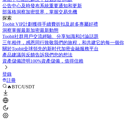
公告中心
及時發布系統重要通知和更新
部落格
洞察加密世界，掌握交易先機
探索
Toobit VIP計劃
獲得手續費折扣及超多專屬好禮
洞察
掌握最新加密最新動態
Toobit社群
用戶交流經驗、分享知識和討論話題
三年相伴，感恩同行
致敬我們的旅程，和共建它的每一個你
關於Toobit
全球領先的新时代加密金融服務平台
產品建議與反饋
告訴我們您的想法
資產儲備證明
100%資產儲備，值得信賴
登錄
註冊
🔥BTC/USDT