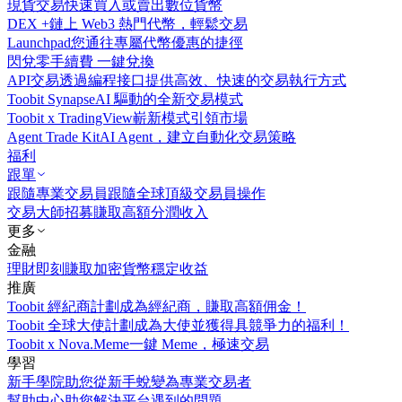
現貨交易
快速買入或賣出數位貨幣
DEX +
鏈上 Web3 熱門代幣，輕鬆交易
Launchpad
您通往專屬代幣優惠的捷徑
閃兌
零手續費 一鍵兌換
API交易
透過編程接口提供高效、快速的交易執行方式
Toobit Synapse
AI 驅動的全新交易模式
Toobit x TradingView
嶄新模式引領市場
Agent Trade Kit
AI Agent，建立自動化交易策略
福利
跟單
跟隨專業交易員
跟隨全球頂級交易員操作
交易大師招募
賺取高額分潤收入
更多
金融
理財
即刻賺取加密貨幣穩定收益
推廣
Toobit 經紀商計劃
成為經紀商，賺取高額佣金！
Toobit 全球大使計劃
成為大使並獲得具競爭力的福利！
Toobit x Nova.Meme
一鍵 Meme，極速交易
學習
新手學院
助您從新手蛻變為專業交易者
幫助中心
助您解決平台遇到的問題