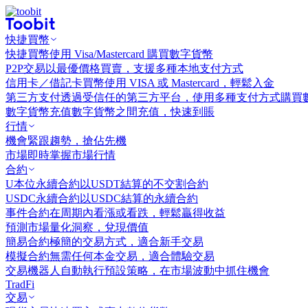
快捷買幣
快捷買幣
使用 Visa/Mastercard 購買數字貨幣
P2P交易
以最優價格買賣，支援多種本地支付方式
信用卡／借記卡買幣
使用 VISA 或 Mastercard，輕鬆入金
第三方支付
透過受信任的第三方平台，使用多種支付方式購買
數字貨幣充值
數字貨幣之間充值，快速到賬
行情
機會
緊跟趨勢，搶佔先機
市場
即時掌握市場行情
合約
U本位永續合約
以USDT結算的不交割合約
USDC永續合約
以USDC結算的永續合約
事件合約
在周期內看漲或看跌，輕鬆贏得收益
預測市場
量化洞察，兌現價值
簡易合約
極簡的交易方式，適合新手交易
模擬合約
無需任何本金交易，適合體驗交易
交易機器人
自動執行預設策略，在市場波動中抓住機會
TradFi
交易