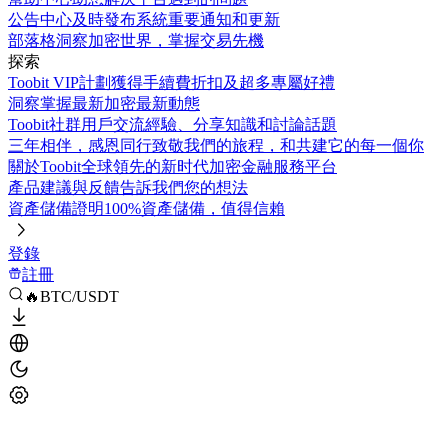
公告中心
及時發布系統重要通知和更新
部落格
洞察加密世界，掌握交易先機
探索
Toobit VIP計劃
獲得手續費折扣及超多專屬好禮
洞察
掌握最新加密最新動態
Toobit社群
用戶交流經驗、分享知識和討論話題
三年相伴，感恩同行
致敬我們的旅程，和共建它的每一個你
關於Toobit
全球領先的新时代加密金融服務平台
產品建議與反饋
告訴我們您的想法
資產儲備證明
100%資產儲備，值得信賴
登錄
註冊
🔥BTC/USDT