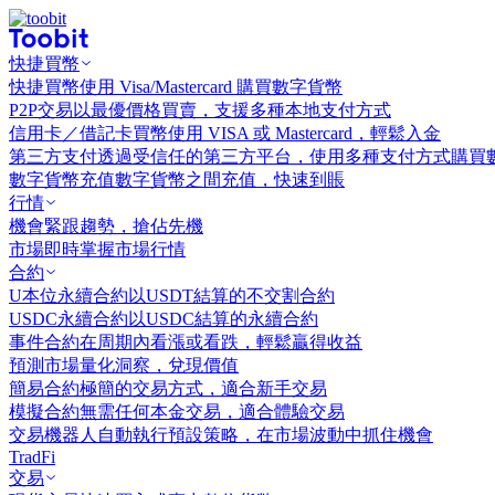
快捷買幣
快捷買幣
使用 Visa/Mastercard 購買數字貨幣
P2P交易
以最優價格買賣，支援多種本地支付方式
信用卡／借記卡買幣
使用 VISA 或 Mastercard，輕鬆入金
第三方支付
透過受信任的第三方平台，使用多種支付方式購買
數字貨幣充值
數字貨幣之間充值，快速到賬
行情
機會
緊跟趨勢，搶佔先機
市場
即時掌握市場行情
合約
U本位永續合約
以USDT結算的不交割合約
USDC永續合約
以USDC結算的永續合約
事件合約
在周期內看漲或看跌，輕鬆贏得收益
預測市場
量化洞察，兌現價值
簡易合約
極簡的交易方式，適合新手交易
模擬合約
無需任何本金交易，適合體驗交易
交易機器人
自動執行預設策略，在市場波動中抓住機會
TradFi
交易