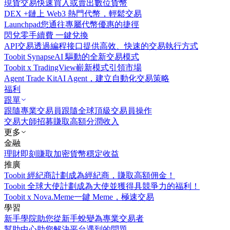
現貨交易
快速買入或賣出數位貨幣
DEX +
鏈上 Web3 熱門代幣，輕鬆交易
Launchpad
您通往專屬代幣優惠的捷徑
閃兌
零手續費 一鍵兌換
API交易
透過編程接口提供高效、快速的交易執行方式
Toobit Synapse
AI 驅動的全新交易模式
Toobit x TradingView
嶄新模式引領市場
Agent Trade Kit
AI Agent，建立自動化交易策略
福利
跟單
跟隨專業交易員
跟隨全球頂級交易員操作
交易大師招募
賺取高額分潤收入
更多
金融
理財
即刻賺取加密貨幣穩定收益
推廣
Toobit 經紀商計劃
成為經紀商，賺取高額佣金！
Toobit 全球大使計劃
成為大使並獲得具競爭力的福利！
Toobit x Nova.Meme
一鍵 Meme，極速交易
學習
新手學院
助您從新手蛻變為專業交易者
幫助中心
助您解決平台遇到的問題