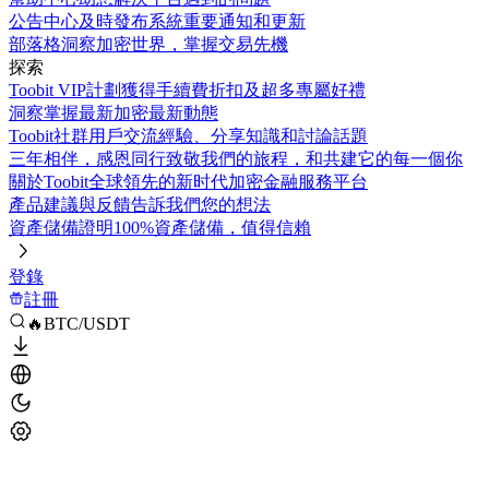
公告中心
及時發布系統重要通知和更新
部落格
洞察加密世界，掌握交易先機
探索
Toobit VIP計劃
獲得手續費折扣及超多專屬好禮
洞察
掌握最新加密最新動態
Toobit社群
用戶交流經驗、分享知識和討論話題
三年相伴，感恩同行
致敬我們的旅程，和共建它的每一個你
關於Toobit
全球領先的新时代加密金融服務平台
產品建議與反饋
告訴我們您的想法
資產儲備證明
100%資產儲備，值得信賴
登錄
註冊
🔥BTC/USDT