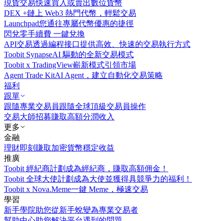
現貨交易
快速買入或賣出數位貨幣
DEX +
鏈上 Web3 熱門代幣，輕鬆交易
Launchpad
您通往專屬代幣優惠的捷徑
閃兌
零手續費 一鍵兌換
API交易
透過編程接口提供高效、快速的交易執行方式
Toobit Synapse
AI 驅動的全新交易模式
Toobit x TradingView
嶄新模式引領市場
Agent Trade Kit
AI Agent，建立自動化交易策略
福利
跟單
跟隨專業交易員
跟隨全球頂級交易員操作
交易大師招募
賺取高額分潤收入
更多
金融
理財
即刻賺取加密貨幣穩定收益
推廣
Toobit 經紀商計劃
成為經紀商，賺取高額佣金！
Toobit 全球大使計劃
成為大使並獲得具競爭力的福利！
Toobit x Nova.Meme
一鍵 Meme，極速交易
學習
新手學院
助您從新手蛻變為專業交易者
幫助中心
助您解決平台遇到的問題