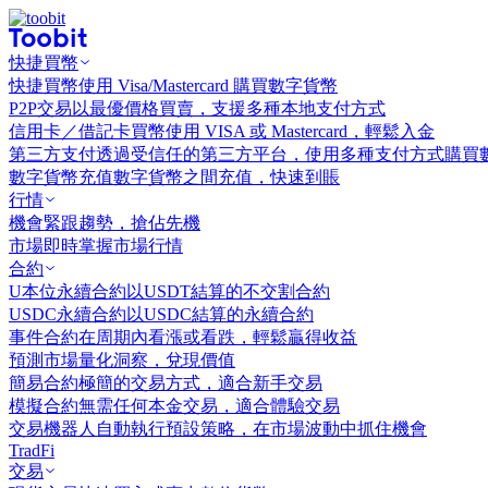
快捷買幣
快捷買幣
使用 Visa/Mastercard 購買數字貨幣
P2P交易
以最優價格買賣，支援多種本地支付方式
信用卡／借記卡買幣
使用 VISA 或 Mastercard，輕鬆入金
第三方支付
透過受信任的第三方平台，使用多種支付方式購買
數字貨幣充值
數字貨幣之間充值，快速到賬
行情
機會
緊跟趨勢，搶佔先機
市場
即時掌握市場行情
合約
U本位永續合約
以USDT結算的不交割合約
USDC永續合約
以USDC結算的永續合約
事件合約
在周期內看漲或看跌，輕鬆贏得收益
預測市場
量化洞察，兌現價值
簡易合約
極簡的交易方式，適合新手交易
模擬合約
無需任何本金交易，適合體驗交易
交易機器人
自動執行預設策略，在市場波動中抓住機會
TradFi
交易