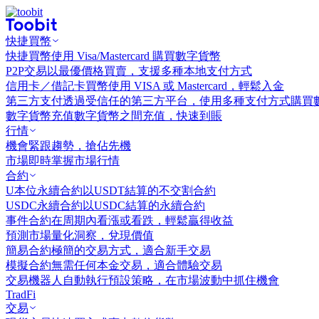
快捷買幣
快捷買幣
使用 Visa/Mastercard 購買數字貨幣
P2P交易
以最優價格買賣，支援多種本地支付方式
信用卡／借記卡買幣
使用 VISA 或 Mastercard，輕鬆入金
第三方支付
透過受信任的第三方平台，使用多種支付方式購買
數字貨幣充值
數字貨幣之間充值，快速到賬
行情
機會
緊跟趨勢，搶佔先機
市場
即時掌握市場行情
合約
U本位永續合約
以USDT結算的不交割合約
USDC永續合約
以USDC結算的永續合約
事件合約
在周期內看漲或看跌，輕鬆贏得收益
預測市場
量化洞察，兌現價值
簡易合約
極簡的交易方式，適合新手交易
模擬合約
無需任何本金交易，適合體驗交易
交易機器人
自動執行預設策略，在市場波動中抓住機會
TradFi
交易