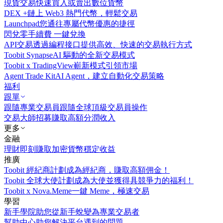
現貨交易
快速買入或賣出數位貨幣
DEX +
鏈上 Web3 熱門代幣，輕鬆交易
Launchpad
您通往專屬代幣優惠的捷徑
閃兌
零手續費 一鍵兌換
API交易
透過編程接口提供高效、快速的交易執行方式
Toobit Synapse
AI 驅動的全新交易模式
Toobit x TradingView
嶄新模式引領市場
Agent Trade Kit
AI Agent，建立自動化交易策略
福利
跟單
跟隨專業交易員
跟隨全球頂級交易員操作
交易大師招募
賺取高額分潤收入
更多
金融
理財
即刻賺取加密貨幣穩定收益
推廣
Toobit 經紀商計劃
成為經紀商，賺取高額佣金！
Toobit 全球大使計劃
成為大使並獲得具競爭力的福利！
Toobit x Nova.Meme
一鍵 Meme，極速交易
學習
新手學院
助您從新手蛻變為專業交易者
幫助中心
助您解決平台遇到的問題