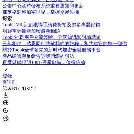
公告中心
及時發布系統重要通知和更新
部落格
洞察加密世界，掌握交易先機
探索
Toobit VIP計劃
獲得手續費折扣及超多專屬好禮
洞察
掌握最新加密最新動態
Toobit社群
用戶交流經驗、分享知識和討論話題
三年相伴，感恩同行
致敬我們的旅程，和共建它的每一個你
關於Toobit
全球領先的新时代加密金融服務平台
產品建議與反饋
告訴我們您的想法
資產儲備證明
100%資產儲備，值得信賴
登錄
註冊
🔥BTC/USDT