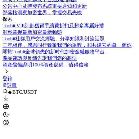
公告中心
及時發布系統重要通知和更新
部落格
洞察加密世界，掌握交易先機
探索
Toobit VIP計劃
獲得手續費折扣及超多專屬好禮
洞察
掌握最新加密最新動態
Toobit社群
用戶交流經驗、分享知識和討論話題
三年相伴，感恩同行
致敬我們的旅程，和共建它的每一個你
關於Toobit
全球領先的新时代加密金融服務平台
產品建議與反饋
告訴我們您的想法
資產儲備證明
100%資產儲備，值得信賴
登錄
註冊
🔥BTC/USDT