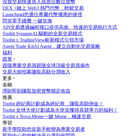
現貨交易
快速買入或賣出數位貨幣
DEX +
鏈上 Web3 熱門代幣，輕鬆交易
Launchpad
您通往專屬代幣優惠的捷徑
閃兌
零手續費 一鍵兌換
API交易
透過編程接口提供高效、快速的交易執行方式
Toobit Synapse
AI 驅動的全新交易模式
Toobit x TradingView
嶄新模式引領市場
Agent Trade Kit
AI Agent，建立自動化交易策略
福利
跟單
跟隨專業交易員
跟隨全球頂級交易員操作
交易大師招募
賺取高額分潤收入
更多
金融
理財
即刻賺取加密貨幣穩定收益
推廣
Toobit 經紀商計劃
成為經紀商，賺取高額佣金！
Toobit 全球大使計劃
成為大使並獲得具競爭力的福利！
Toobit x Nova.Meme
一鍵 Meme，極速交易
學習
新手學院
助您從新手蛻變為專業交易者
幫助中心
助您解決平台遇到的問題