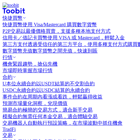
快捷買幣
快捷買幣
使用 Visa/Mastercard 購買數字貨幣
P2P交易
以最優價格買賣，支援多種本地支付方式
信用卡／借記卡買幣
使用 VISA 或 Mastercard，輕鬆入金
第三方支付
透過受信任的第三方平台，使用多種支付方式購買
數字貨幣充值
數字貨幣之間充值，快速到賬
行情
機會
緊跟趨勢，搶佔先機
市場
即時掌握市場行情
合約
U本位永續合約
以USDT結算的不交割合約
USDC永續合約
以USDC結算的永續合約
事件合約
在周期內看漲或看跌，輕鬆贏得收益
預測市場
量化洞察，兌現價值
簡易合約
極簡的交易方式，適合新手交易
模擬合約
無需任何本金交易，適合體驗交易
交易機器人
自動執行預設策略，在市場波動中抓住機會
TradFi
交易