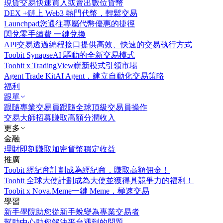
現貨交易
快速買入或賣出數位貨幣
DEX +
鏈上 Web3 熱門代幣，輕鬆交易
Launchpad
您通往專屬代幣優惠的捷徑
閃兌
零手續費 一鍵兌換
API交易
透過編程接口提供高效、快速的交易執行方式
Toobit Synapse
AI 驅動的全新交易模式
Toobit x TradingView
嶄新模式引領市場
Agent Trade Kit
AI Agent，建立自動化交易策略
福利
跟單
跟隨專業交易員
跟隨全球頂級交易員操作
交易大師招募
賺取高額分潤收入
更多
金融
理財
即刻賺取加密貨幣穩定收益
推廣
Toobit 經紀商計劃
成為經紀商，賺取高額佣金！
Toobit 全球大使計劃
成為大使並獲得具競爭力的福利！
Toobit x Nova.Meme
一鍵 Meme，極速交易
學習
新手學院
助您從新手蛻變為專業交易者
幫助中心
助您解決平台遇到的問題