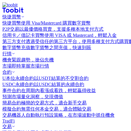
快捷買幣
快捷買幣
使用 Visa/Mastercard 購買數字貨幣
P2P交易
以最優價格買賣，支援多種本地支付方式
信用卡／借記卡買幣
使用 VISA 或 Mastercard，輕鬆入金
第三方支付
透過受信任的第三方平台，使用多種支付方式購買
數字貨幣充值
數字貨幣之間充值，快速到賬
行情
機會
緊跟趨勢，搶佔先機
市場
即時掌握市場行情
合約
U本位永續合約
以USDT結算的不交割合約
USDC永續合約
以USDC結算的永續合約
事件合約
在周期內看漲或看跌，輕鬆贏得收益
預測市場
量化洞察，兌現價值
簡易合約
極簡的交易方式，適合新手交易
模擬合約
無需任何本金交易，適合體驗交易
交易機器人
自動執行預設策略，在市場波動中抓住機會
TradFi
交易