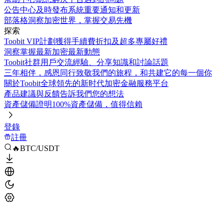
公告中心
及時發布系統重要通知和更新
部落格
洞察加密世界，掌握交易先機
探索
Toobit VIP計劃
獲得手續費折扣及超多專屬好禮
洞察
掌握最新加密最新動態
Toobit社群
用戶交流經驗、分享知識和討論話題
三年相伴，感恩同行
致敬我們的旅程，和共建它的每一個你
關於Toobit
全球領先的新时代加密金融服務平台
產品建議與反饋
告訴我們您的想法
資產儲備證明
100%資產儲備，值得信賴
登錄
註冊
🔥BTC/USDT